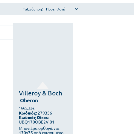
Ταξινόμηση:
Villeroy & Boch
Oberon
1665,32€
Κωδικός:
279356
Κωδικός Οίκου:
UBQ170OBE2V-01
Μπανιέρα ορθογώνια
170x75 από ενισχυμένο