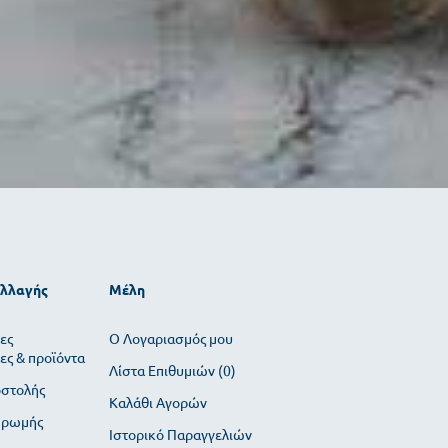
αλλαγής
Μέλη
ες
O Λογαριασμός μου
ες & προϊόντα
Λίστα Επιθυμιών (
0
)
οστολής
Καλάθι Αγορών
ηρωμής
Ιστορικό Παραγγελιών