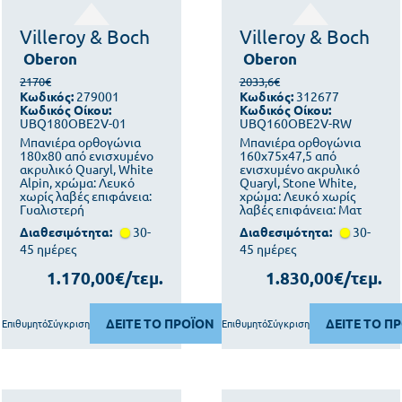
Villeroy & Boch
Villeroy & Boch
Oberon
Oberon
2170€
2033,6€
Κωδικός:
279001
Κωδικός:
312677
Κωδικός Οίκου:
Κωδικός Οίκου:
UBQ180OBE2V-01
UBQ160OBE2V-RW
Μπανιέρα ορθογώνια
Μπανιέρα ορθογώνια
180x80 από ενισχυμένο
160x75x47,5 από
ακρυλικό Quaryl, White
ενισχυμένο ακρυλικό
Alpin, χρώμα: Λευκό
Quaryl, Stone White,
χωρίς λαβές επιφάνεια:
χρώμα: Λευκό χωρίς
Γυαλιστερή
λαβές επιφάνεια: Ματ
Διαθεσιμότητα:
30-
Διαθεσιμότητα:
30-
45 ημέρες
45 ημέρες
1.170,00€/τεμ.
1.830,00€/τεμ.
ΔΕΙΤΕ ΤΟ ΠΡΟΪΟΝ
ΔΕΙΤΕ ΤΟ Π
Επιθυμητό
Σύγκριση
Επιθυμητό
Σύγκριση