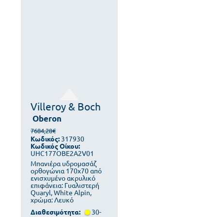
Villeroy & Boch
Oberon
7684,28€
Κωδικός:
317930
Κωδικός Οίκου:
UHC177OBE2A2V01
Μπανιέρα υδρομασάζ
ορθογώνια 170x70 από
ενισχυμένο ακρυλικό
επιφάνεια: Γυαλιστερή
Quaryl, White Alpin,
χρώμα: Λευκό
Διαθεσιμότητα:
30-