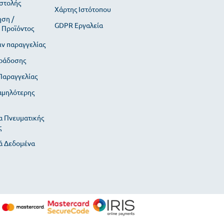
στολής
Χάρτης Ιστότοπου
ση /
GDPR Εργαλεία
 Προϊόντος
ιν παραγγελίας
ράδοσης
αραγγελίας
αμηλότερης
α Πνευματικής
ς
 Δεδομένα