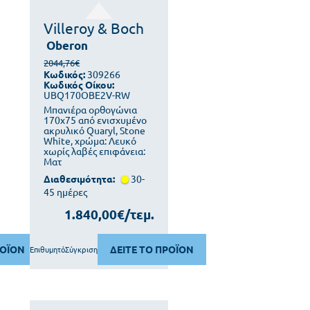
Villeroy & Boch
Oberon
2044,76€
Κωδικός:
309266
Κωδικός Οίκου:
UBQ170OBE2V-RW
Μπανιέρα ορθογώνια
170x75 από ενισχυμένο
ακρυλικό Quaryl, Stone
White, χρώμα: Λευκό
χωρίς λαβές επιφάνεια:
Ματ
Διαθεσιμότητα:
30-
45 ημέρες
1.840,00€/τεμ.
ΡΟΪΟΝ
ΔΕΙΤΕ ΤΟ ΠΡΟΪΟΝ
Επιθυμητό
Σύγκριση