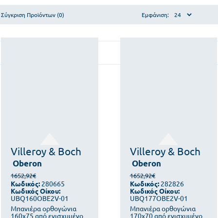
Σύγκριση Προϊόντων (0)
Εμφάνιση:
Villeroy & Boch
Villeroy & Boch
Oberon
Oberon
1652,92€
1652,92€
Κωδικός:
280665
Κωδικός:
282826
Κωδικός Οίκου:
Κωδικός Οίκου:
UBQ160OBE2V-01
UBQ177OBE2V-01
Μπανιέρα ορθογώνια
Μπανιέρα ορθογώνια
160x75 από ενισχυμένο
170x70 από ενισχυμένο