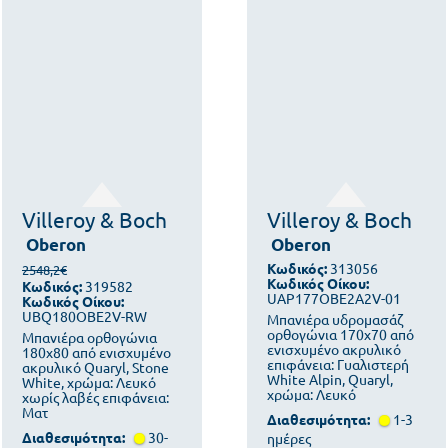
Villeroy & Boch
Villeroy & Boch
Oberon
Oberon
Κωδικός:
313056
2548,2€
Κωδικός Οίκου:
Κωδικός:
319582
UAP177OBE2A2V-01
Κωδικός Οίκου:
UBQ180OBE2V-RW
Μπανιέρα υδρομασάζ
ορθογώνια 170x70 από
Μπανιέρα ορθογώνια
ενισχυμένο ακρυλικό
180x80 από ενισχυμένο
επιφάνεια: Γυαλιστερή
ακρυλικό Quaryl, Stone
White Alpin, Quaryl,
White, χρώμα: Λευκό
χρώμα: Λευκό
χωρίς λαβές επιφάνεια:
Ματ
Διαθεσιμότητα:
1-3
Διαθεσιμότητα:
30-
ημέρες