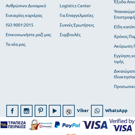
Έξοδα Απο
Ανθρώπινο Δυναμικό
Logistics Center
Υπαναχώρη
Ευκαιρίες καριέρας
Για Επαγγελματίες
Επιστροφή
ISO 9001:2015
Συχνές Ερωτήσεις
Είδη κατόπ
Επικοινωνήστε μαζί μας
Συμβουλές
Χρόνος Πα
Τα νέα μας
Ακύρωση Π
Εγγύηση χ
τιμής
Δικαιώματ
Ιδιοκτησία
Προσωπικά
Viber
WhatsApp