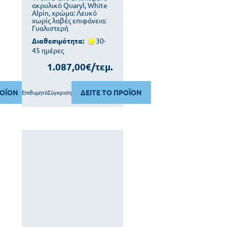
ακρυλικό Quaryl, White
Alpin, χρώμα: Λευκό
χωρίς λαβές επιφάνεια:
Γυαλιστερή
Διαθεσιμότητα:
30-
45 ημέρες
1.087,00€/τεμ.
ΡΟΪΟΝ
ΔΕΙΤΕ ΤΟ ΠΡΟΪΟΝ
Επιθυμητό
Σύγκριση