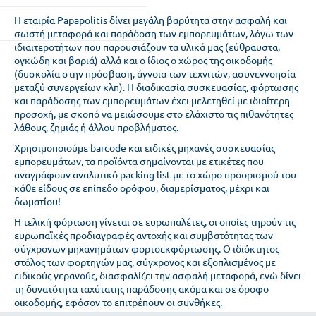
Η εταιρία Papapolitis δίνει μεγάλη βαρύτητα στην ασφαλή και
σωστή μεταφορά και παράδοση των εμπορευμάτων, λόγω των
ιδιαιτεροτήτων που παρουσιάζουν τα υλικά μας (εύθραυστα,
ογκώδη και βαριά) αλλά και ο ίδιος ο χώρος της οικοδομής
(δυσκολία στην πρόσβαση, άγνοια των τεχνιτών, ασυνεννοησία
μεταξύ συνεργείων κλπ). Η διαδικασία συσκευασίας, φόρτωσης
και παράδοσης των εμπορευμάτων έχει μελετηθεί με ιδιαίτερη
προσοχή, με σκοπό να μειώσουμε στο ελάχιστο τις πιθανότητες
λάθους, ζημιάς ή άλλου προβλήματος.
Χρησιμοποιούμε barcode και ειδικές μηχανές συσκευασίας
εμπορευμάτων, τα προϊόντα σημαίνονται με ετικέτες που
αναγράφουν αναλυτικό packing list με το χώρο προορισμού του
κάθε είδους σε επίπεδο ορόφου, διαμερίσματος, μέχρι και
δωματίου!
Η τελική φόρτωση γίνεται σε ευρωπαλέτες, οι οποίες τηρούν τις
ευρωπαϊκές προδιαγραφές αντοχής και συμβατότητας των
σύγχρονων μηχανημάτων φορτοεκφόρτωσης. Ο ιδιόκτητος
στόλος των φορτηγών μας, σύγχρονος και εξοπλισμένος με
ειδικούς γερανούς, διασφαλίζει την ασφαλή μεταφορά, ενώ δίνει
τη δυνατότητα ταχύτατης παράδοσης ακόμα και σε όροφο
οικοδομής, εφόσον το επιτρέπουν οι συνθήκες.