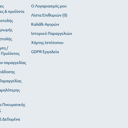
ες
O Λογαριασμός μου
ες & προϊόντα
Λίστα Επιθυμιών (
0
)
οστολής
Καλάθι Αγορών
ηρωμής
Ιστορικό Παραγγελιών
στολής
Χάρτης Ιστότοπου
ση /
GDPR Εργαλεία
 Προϊόντος
ιν παραγγελίας
ράδοσης
αραγγελίας
αμηλότερης
α Πνευματικής
ς
 Δεδομένα