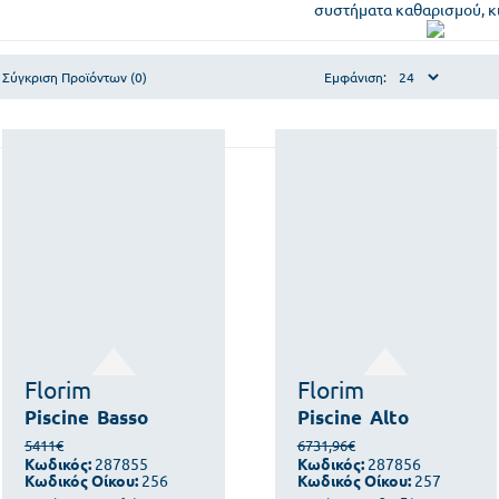
συστήματα καθαρισμού, κι
Σύγκριση Προϊόντων (0)
Εμφάνιση:
Florim
Florim
Piscine
Basso
Piscine
Alto
5411€
6731,96€
Κωδικός:
287855
Κωδικός:
287856
Κωδικός Οίκου:
256
Κωδικός Οίκου:
257