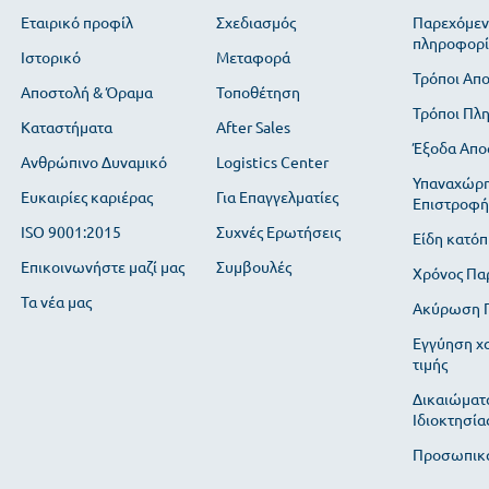
Εταιρικό προφίλ
Σχεδιασμός
Παρεχόμεν
πληροφορί
Ιστορικό
Μεταφορά
Τρόποι Απ
Αποστολή & Όραμα
Τοποθέτηση
Τρόποι Πλ
Καταστήματα
After Sales
Έξοδα Απο
Ανθρώπινο Δυναμικό
Logistics Center
Υπαναχώρη
Ευκαιρίες καριέρας
Για Επαγγελματίες
Επιστροφή
ISO 9001:2015
Συχνές Ερωτήσεις
Είδη κατόπ
Επικοινωνήστε μαζί μας
Συμβουλές
Χρόνος Πα
Τα νέα μας
Ακύρωση Π
Εγγύηση χ
τιμής
Δικαιώματ
Ιδιοκτησία
Προσωπικά