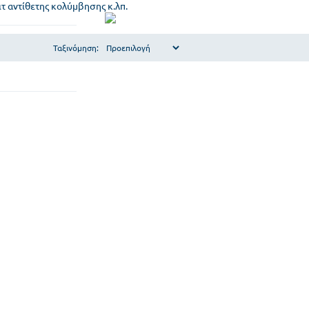
τ αντίθετης κολύμβησης κ.λπ.
Ταξινόμηση: