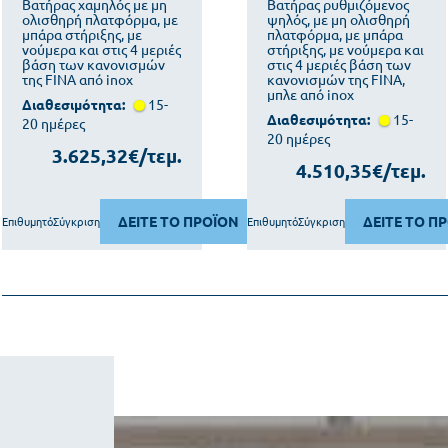
Βατήρας χαμηλός με μη
Βατήρας ρυθμιζόμενος
ολισθηρή πλατφόρμα, με
ψηλός, με μη ολισθηρή
μπάρα στήριξης, με
πλατφόρμα, με μπάρα
νούμερα και στις 4 μεριές
στήριξης, με νούμερα και
βάση των κανονισμών
στις 4 μεριές βάση των
της FINA από inox
κανονισμών της FINA,
μπλε από inox
Διαθεσιμότητα:
15-
Διαθεσιμότητα:
15-
20 ημέρες
20 ημέρες
3.625,32€/τεμ.
4.510,35€/τεμ.
ΔΕΙΤΕ ΤΟ ΠΡΟΪΟΝ
ΔΕΙΤΕ ΤΟ Π
Επιθυμητό
Σύγκριση
Επιθυμητό
Σύγκριση