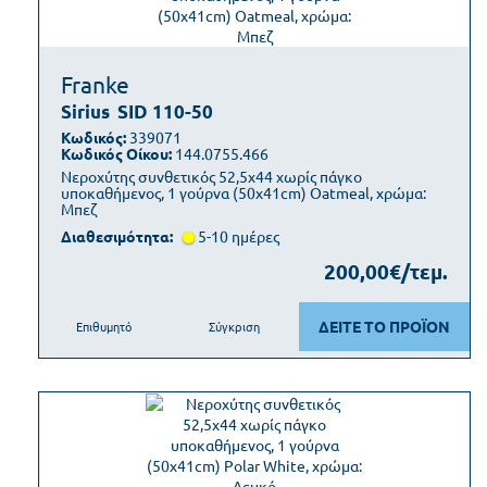
Franke
Sirius
SID 110-50
Κωδικός:
339071
Κωδικός Οίκου:
144.0755.466
Νεροχύτης συνθετικός 52,5x44 χωρίς πάγκο
υποκαθήμενος, 1 γούρνα (50x41cm) Oatmeal, χρώμα:
Μπεζ
Διαθεσιμότητα:
5-10 ημέρες
200,00€/τεμ.
ΔΕΙΤΕ ΤΟ ΠΡΟΪΟΝ
Επιθυμητό
Σύγκριση