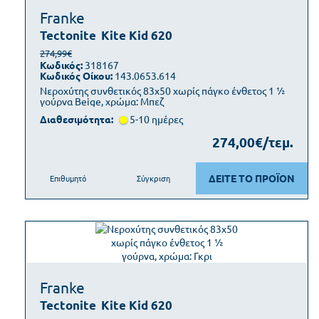
Franke
Tectonite
Kite Kid 620
274,99€
Κωδικός:
318167
Κωδικός Οίκου:
143.0653.614
Νεροχύτης συνθετικός 83x50 χωρίς πάγκο ένθετος 1 ½
γούρνα Beige, χρώμα: Μπεζ
Διαθεσιμότητα:
5-10 ημέρες
274,00€/τεμ.
ΔΕΙΤΕ ΤΟ ΠΡΟΪΟΝ
Επιθυμητό
Σύγκριση
Franke
Tectonite
Kite Kid 620