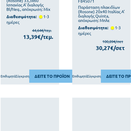
(Rosone) 33,3x60
F845071
Ισπανίας Α’ διαλογής
Παράσταση πλακιδίων
Bl/Neg., απόχρωση: Mix
(Rosone) 20x40 Ιταλίας Α’
διαλογής Quinta,
Διαθεσιμότητα:
1-3
απόχρωση: Μπλε
ημέρες
Διαθεσιμότητα:
1-3
44,64€/τεμ.
ημέρες
13,39€/τεμ.
100,89€/σετ
30,27€/σετ
ΔΕΙΤΕ ΤΟ ΠΡΟΪΟΝ
ΔΕΙΤΕ ΤΟ Π
Επιθυμητό
Σύγκριση
Επιθυμητό
Σύγκριση