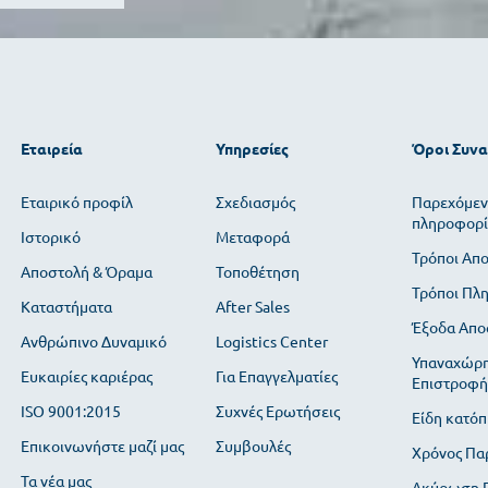
Εταιρεία
Υπηρεσίες
Όροι Συν
Εταιρικό προφίλ
Σχεδιασμός
Παρεχόμεν
πληροφορί
Ιστορικό
Μεταφορά
Τρόποι Απ
Αποστολή & Όραμα
Τοποθέτηση
Τρόποι Πλ
Καταστήματα
After Sales
Έξοδα Απο
Ανθρώπινο Δυναμικό
Logistics Center
Υπαναχώρη
Ευκαιρίες καριέρας
Για Επαγγελματίες
Επιστροφή
ISO 9001:2015
Συχνές Ερωτήσεις
Είδη κατόπ
Επικοινωνήστε μαζί μας
Συμβουλές
Χρόνος Πα
Τα νέα μας
Ακύρωση Π