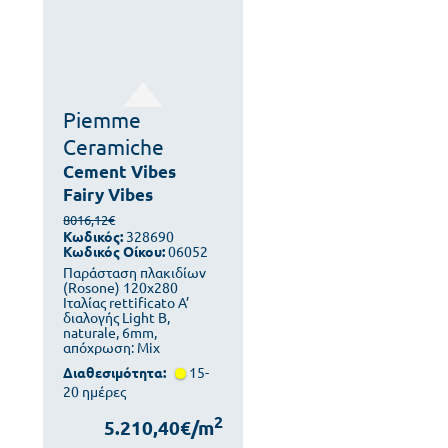
Piemme
Ceramiche
Cement Vibes
Fairy Vibes
8016,12€
Κωδικός:
328690
Κωδικός Οίκου:
06052
Παράσταση πλακιδίων
(Rosone) 120x280
Ιταλίας rettificato Α’
διαλογής Light B,
naturale, 6mm,
απόχρωση: Mix
Διαθεσιμότητα:
15-
20 ημέρες
2
5.210,40€/m