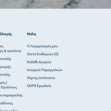
αλλαγής
Μέλη
ες
O Λογαριασμός μου
ες & προϊόντα
Λίστα Επιθυμιών (
0
)
οστολής
Καλάθι Αγορών
ηρωμής
Ιστορικό Παραγγελιών
στολής
Χάρτης Ιστότοπου
ση /
GDPR Εργαλεία
 Προϊόντος
ιν παραγγελίας
ράδοσης
αραγγελίας