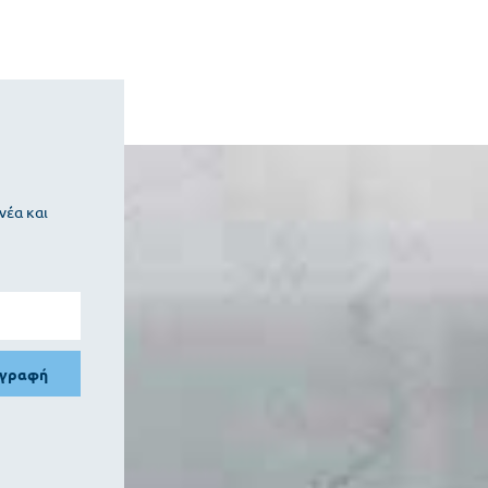
νέα και
γγραφή