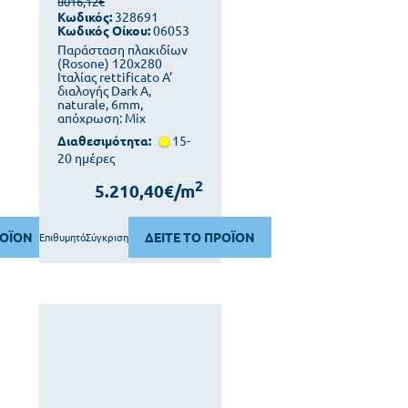
8016,12€
Κωδικός:
328691
Κωδικός Οίκου:
06053
Παράσταση πλακιδίων
(Rosone) 120x280
Ιταλίας rettificato Α’
διαλογής Dark A,
naturale, 6mm,
απόχρωση: Mix
Διαθεσιμότητα:
15-
20 ημέρες
2
5.210,40€/m
ΡΟΪΟΝ
ΔΕΙΤΕ ΤΟ ΠΡΟΪΟΝ
Επιθυμητό
Σύγκριση