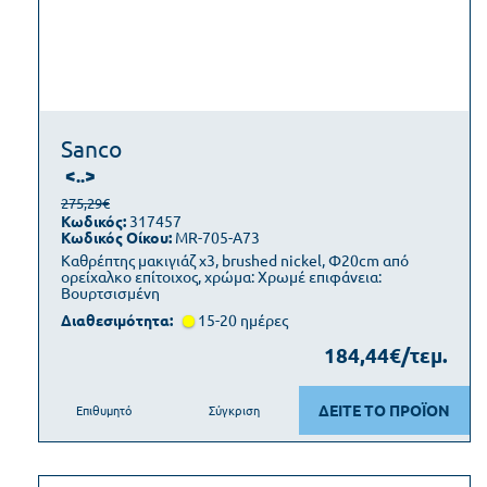
Sanco
<..>
275,29€
Κωδικός:
317457
Κωδικός Οίκου:
MR-705-A73
Καθρέπτης μακιγιάζ x3, brushed nickel, Φ20cm από
ορείχαλκο επίτοιχος, χρώμα: Χρωμέ επιφάνεια:
Βουρτσισμένη
Διαθεσιμότητα:
15-20 ημέρες
184,44€/τεμ.
ΔΕΙΤΕ ΤΟ ΠΡΟΪΟΝ
Επιθυμητό
Σύγκριση