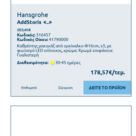
Hansgrohe
AddStoris
<..>
283,45€
Κωδικός:
316457
Κωδικός Οίκου:
41790000
Καθρέπτης μακιγιάζ από ορείχαλκο Φ16cm, x3, με
φωτισμό LED επίτοιχος, χρώμα: Χρωμέ επιφάνεια:
Γυαλιστερή
Διαθεσιμότητα:
30-45 ημέρες
178,57€/τεμ.
ΔΕΙΤΕ ΤΟ ΠΡΟΪΟΝ
Επιθυμητό
Σύγκριση