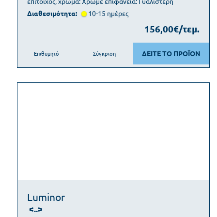
επίτοιχος, χρώμα: Χρωμέ επιφάνεια: Γυαλιστερή
Διαθεσιμότητα:
10-15 ημέρες
156,00€/τεμ.
ΔΕΙΤΕ ΤΟ ΠΡΟΪΟΝ
Επιθυμητό
Σύγκριση
Luminor
<..>