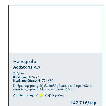
Hansgrohe
AddStoris
<..>
234,47€
Κωδικός:
315271
Κωδικός Οίκου:
41791670
Καθρέπτης μακιγιάζ x3, διπλής όψεως από ορείχαλκο
επίτοιχος, χρώμα: Μαύρο επιφάνεια: Ματ
Διαθεσιμότητα:
12 εβδοµάδες
147,71€/τεμ.