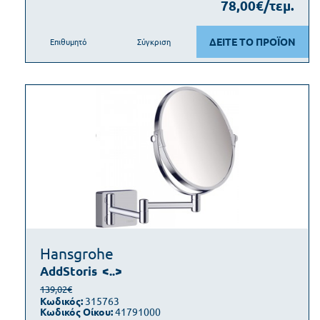
78,00€/τεμ.
ΔΕΙΤΕ ΤΟ ΠΡΟΪΟΝ
Επιθυμητό
Σύγκριση
Hansgrohe
AddStoris
<..>
139,02€
Κωδικός:
315763
Κωδικός Οίκου:
41791000