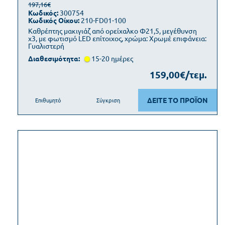
197,16€
Κωδικός:
300754
Κωδικός Οίκου:
210-FD01-100
Καθρέπτης μακιγιάζ από ορείχαλκο Φ21,5, μεγέθυνση
x3, με φωτισμό LED επίτοιχος, χρώμα: Χρωμέ επιφάνεια:
Γυαλιστερή
Διαθεσιμότητα:
15-20 ημέρες
159,00€/τεμ.
ΔΕΙΤΕ ΤΟ ΠΡΟΪΟΝ
Επιθυμητό
Σύγκριση