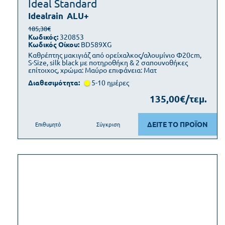
Ideal Standard
Idealrain
ALU+
185,38€
Κωδικός:
320853
Κωδικός Οίκου:
BD589XG
Καθρέπτης μακιγιάζ από ορείχαλκος/αλουμίνιο Φ20cm,
S-Size, silk black με ποτηροθήκη & 2 σαπουνοθήκες
επίτοιχος, χρώμα: Μαύρο επιφάνεια: Ματ
Διαθεσιμότητα:
5-10 ημέρες
135,00€/τεμ.
ΔΕΙΤΕ ΤΟ ΠΡΟΪΟΝ
Επιθυμητό
Σύγκριση