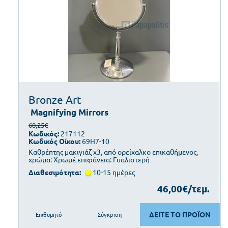
Bronze Art
Magnifying Mirrors
68,25€
Κωδικός:
217112
Κωδικός Οίκου:
69H7-10
Καθρέπτης μακιγιάζ x3, από ορείχαλκο επικαθήμενος,
χρώμα: Χρωμέ επιφάνεια: Γυαλιστερή
Διαθεσιμότητα:
10-15 ημέρες
46,00€/τεμ.
ΔΕΙΤΕ ΤΟ ΠΡΟΪΟΝ
Επιθυμητό
Σύγκριση