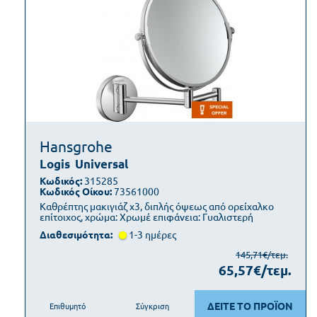
Hansgrohe
Logis
Universal
Κωδικός:
315285
Κωδικός Οίκου:
73561000
Καθρέπτης μακιγιάζ x3, διπλής όψεως από ορείχαλκο
επίτοιχος, χρώμα: Χρωμέ επιφάνεια: Γυαλιστερή
Διαθεσιμότητα:
1-3 ημέρες
145,71€/τεμ.
65,57€/τεμ.
ΔΕΙΤΕ ΤΟ ΠΡΟΪΟΝ
Επιθυμητό
Σύγκριση