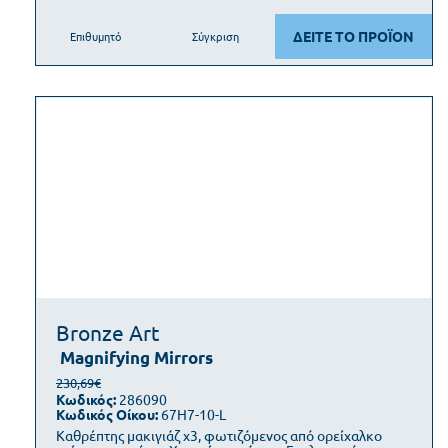
ΔΕΙΤΕ ΤΟ ΠΡΟΪΟΝ
Επιθυμητό
Σύγκριση
Bronze Art
Magnifying Mirrors
230,69€
Κωδικός:
286090
Κωδικός Οίκου:
67H7-10-L
Καθρέπτης μακιγιάζ x3, φωτιζόμενος από ορείχαλκο