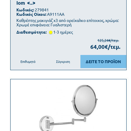
Iom
<..>
Κωδικός:
279841
Κωδικός Οίκου:
A9111AA
Καθρέπτης μακιγιάζ x3 από ορείχαλκο επίτοιχος, χρώμα:
Χρωμέ επιφάνεια: Γυαλιστερή
Διαθεσιμότητα:
1-3 ημέρες
125,24€/τεμ.
64,00€/τεμ.
ΔΕΙΤΕ ΤΟ ΠΡΟΪΟΝ
Επιθυμητό
Σύγκριση