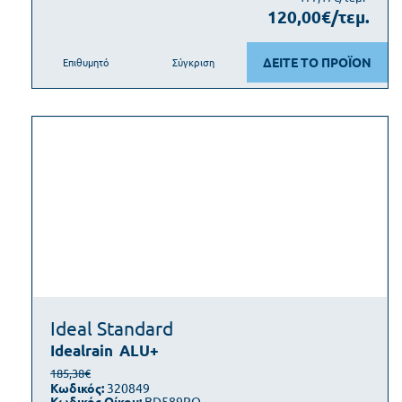
120,00€/τεμ.
ΔΕΙΤΕ ΤΟ ΠΡΟΪΟΝ
Επιθυμητό
Σύγκριση
Ideal Standard
Idealrain
ALU+
185,38€
Κωδικός:
320849
Κωδικός Οίκου:
BD589RO