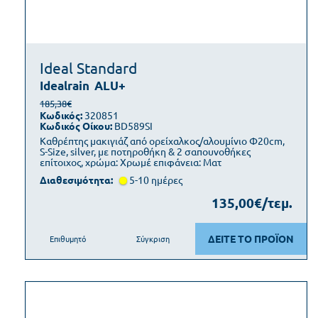
Ideal Standard
Idealrain
ALU+
185,38€
Κωδικός:
320851
Κωδικός Οίκου:
BD589SI
Καθρέπτης μακιγιάζ από ορείχαλκος/αλουμίνιο Φ20cm,
S-Size, silver, με ποτηροθήκη & 2 σαπουνοθήκες
επίτοιχος, χρώμα: Χρωμέ επιφάνεια: Ματ
Διαθεσιμότητα:
5-10 ημέρες
135,00€/τεμ.
ΔΕΙΤΕ ΤΟ ΠΡΟΪΟΝ
Επιθυμητό
Σύγκριση