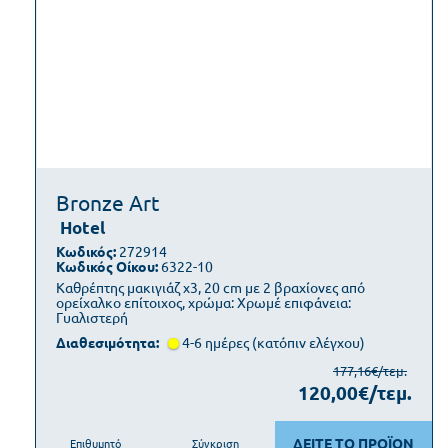
Bronze Art
Hotel
Κωδικός:
272914
Κωδικός Οίκου:
6322-10
Καθρέπτης μακιγιάζ x3, 20 cm με 2 βραχίονες από
ορείχαλκο επίτοιχος, χρώμα: Χρωμέ επιφάνεια:
Γυαλιστερή
Διαθεσιμότητα:
4-6 ημέρες (κατόπιν ελέγχου)
177,16€/τεμ.
120,00€/τεμ.
ΔΕΙΤΕ ΤΟ ΠΡΟΪΟΝ
Επιθυμητό
Σύγκριση