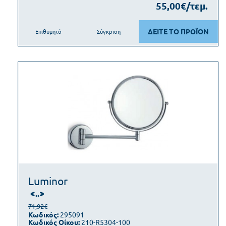
55,00€/τεμ.
ΔΕΙΤΕ ΤΟ ΠΡΟΪΟΝ
Επιθυμητό
Σύγκριση
Luminor
<..>
71,92€
Κωδικός:
295091
Κωδικός Οίκου:
210-R5304-100