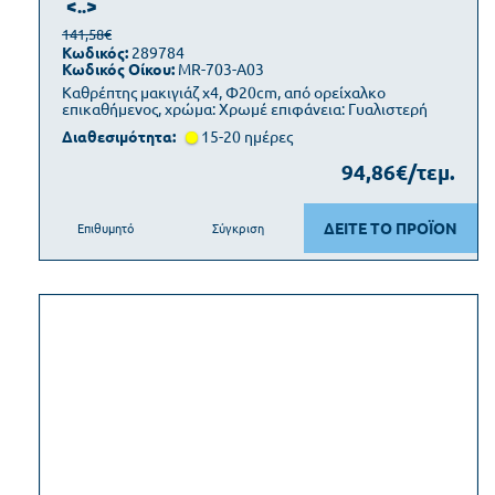
<..>
141,58€
Κωδικός:
289784
Κωδικός Οίκου:
MR-703-A03
Καθρέπτης μακιγιάζ x4, Φ20cm, από ορείχαλκο
επικαθήμενος, χρώμα: Χρωμέ επιφάνεια: Γυαλιστερή
Διαθεσιμότητα:
15-20 ημέρες
94,86€/τεμ.
ΔΕΙΤΕ ΤΟ ΠΡΟΪΟΝ
Επιθυμητό
Σύγκριση