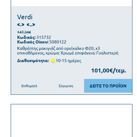
Verdi
<.>
<..>
147,34€
Κωδικός:
315732
Κωδικός Οίκου:
5080122
Καθρέπτης μακιγιάζ από ορείχαλκο Φ20, x3
επικαθήμενος, χρώμα: Χρωμέ επιφάνεια: Γυαλιστερή
Διαθεσιμότητα:
10-15 ημέρες
101,00€/τεμ.
ΔΕΙΤΕ ΤΟ ΠΡΟΪΟΝ
Επιθυμητό
Σύγκριση