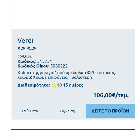
Verdi
<.>
<..>
154,63€
Κωδικός:
315731
Κωδικός Οίκου:
5080222
Καθρέπτης μακιγιάζ από ορείχαλκο Φ20 επίτοιχος,
χρώμα: Χρωμέ επιφάνεια: Γυαλιστερή
Διαθεσιμότητα:
10-15 ημέρες
106,00€/τεμ.
ΔΕΙΤΕ ΤΟ ΠΡΟΪΟΝ
Επιθυμητό
Σύγκριση