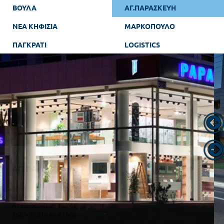
ΑΓ. ΠΑΡΑΣΚΕΥΗ
ΒΟΥΛΑ
        Υποκατάστημα - Αγ.Παρασκευή
        Μεσογείων 318
        Αγ.Παρασκευή 153 41
        Τηλ: +30 210 65 43 000