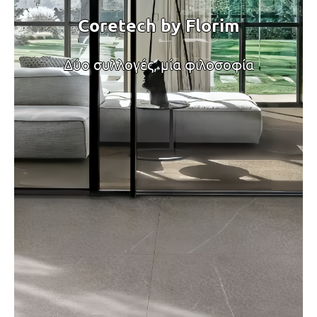
Coretech by Florim
Δύο συλλογές, μία φιλοσοφία