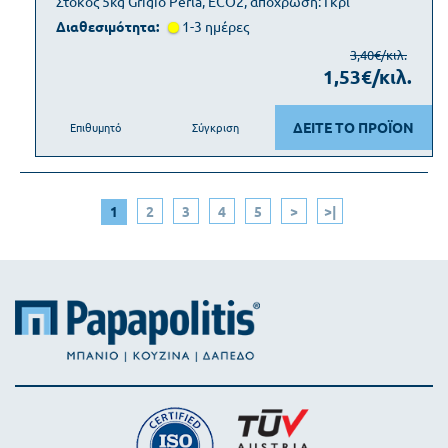
Στόκος 5kg Grigio Perla, ECO2, απόχρωση: Γκρι
Διαθεσιμότητα:
1-3 ημέρες
3,40€/κιλ.
1,53€/κιλ.
ΔΕΙΤΕ ΤΟ ΠΡΟΪΟΝ
Επιθυμητό
Σύγκριση
1
2
3
4
5
>
>|