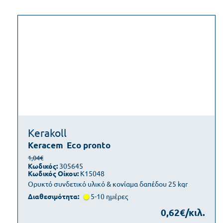
Kerakoll
Keracem
Eco pronto
1,04€
Κωδικός:
305645
Κωδικός Οίκου:
K15048
Ορυκτό συνδετικό υλικό & κονίαμα δαπέδου 25 kgr
Διαθεσιμότητα:
5-10 ημέρες
0,62€/κιλ.