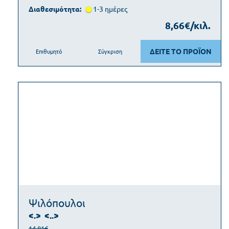
Διαθεσιμότητα:
1-3 ημέρες
8,66€/κιλ.
ΔΕΙΤΕ ΤΟ ΠΡΟΪΟΝ
Επιθυμητό
Σύγκριση
Ψιλόπουλοι
<.>
<..>
14,81€