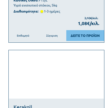
Κωδικός Οίκου:
F15/L
Υγρό ενισχυτικό στόκου, 5kg
Διαθεσιμότητα:
1-3 ημέρες
3,10€/κιλ.
1,08€/κιλ.
ΔΕΙΤΕ ΤΟ ΠΡΟΪΟΝ
Επιθυμητό
Σύγκριση
Kerakoll