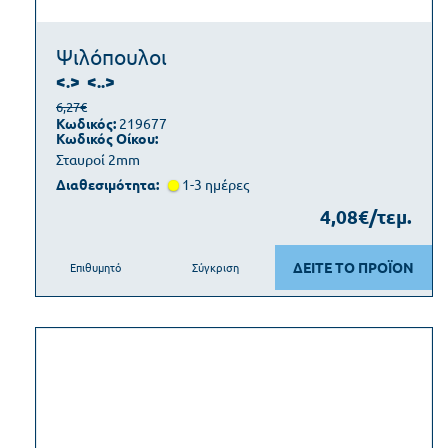
Ψιλόπουλοι
<.>
<..>
6,27€
Κωδικός:
219677
Κωδικός Οίκου:
Σταυροί 2mm
Διαθεσιμότητα:
1-3 ημέρες
4,08€/τεμ.
ΔΕΙΤΕ ΤΟ ΠΡΟΪΟΝ
Επιθυμητό
Σύγκριση