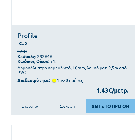
Profile
<..>
2,13€
Κωδικός:
292646
Κωδικός Οίκου:
71.E
Αρμοκάλυπτρο καμπυλωτό, 10mm, λευκό ματ, 2,5m από
PVC
Διαθεσιμότητα:
15-20 ημέρες
1,43€/μετρ.
ΔΕΙΤΕ ΤΟ ΠΡΟΪΟΝ
Επιθυμητό
Σύγκριση