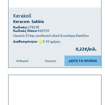
Kerakoll
Keracem
Sabbia
Κωδικός:
278238
Κωδικός Οίκου:
K60720
Ορυκτό 25 kgr, συνδετικό υλικό & κονίαμα δαπέδου
Διαθεσιμότητα:
5-10 ημέρες
0,22€/κιλ.
ΔΕΙΤΕ ΤΟ ΠΡΟΪΟΝ
Επιθυμητό
Σύγκριση