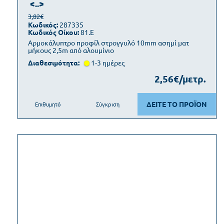
<..>
3,82€
Κωδικός:
287335
Κωδικός Οίκου:
81.Ε
Αρμοκάλυπτρο προφίλ στρογγυλό 10mm ασημί ματ
μήκους 2,5m από αλουμίνιο
Διαθεσιμότητα:
1-3 ημέρες
2,56€/μετρ.
ΔΕΙΤΕ ΤΟ ΠΡΟΪΟΝ
Επιθυμητό
Σύγκριση