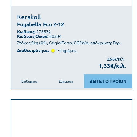
Kerakoll
Fugabella
Eco 2-12
Κωδικός:
278532
Κωδικός Οίκου:
60304
Στόκος 5kg (04), Grigio Ferro, CG2WA, απόχρωση: Γκρι
Διαθεσιμότητα:
1-3 ημέρες
2,96€/κιλ.
1,33€/κιλ.
ΔΕΙΤΕ ΤΟ ΠΡΟΪΟΝ
Επιθυμητό
Σύγκριση