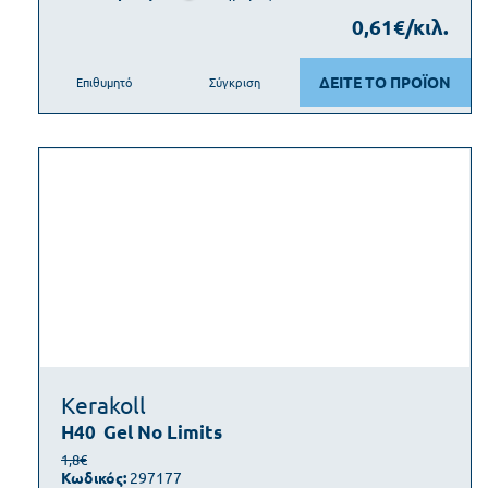
0,61€/κιλ.
ΔΕΙΤΕ ΤΟ ΠΡΟΪΟΝ
Επιθυμητό
Σύγκριση
Kerakoll
H40
Gel No Limits
1,8€
Κωδικός:
297177