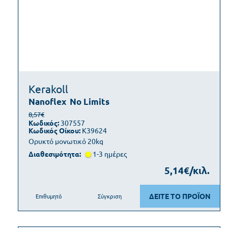
Kerakoll
Nanoflex
No Limits
8,57€
Κωδικός:
307557
Κωδικός Οίκου:
K39624
Ορυκτό μονωτικό 20kg
Διαθεσιμότητα:
1-3 ημέρες
5,14€/κιλ.
ΔΕΙΤΕ ΤΟ ΠΡΟΪΟΝ
Επιθυμητό
Σύγκριση