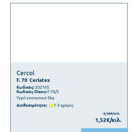
Cercol
F. 70
Cerlatex
Κωδικός:
202165
Κωδικός Οίκου:
F.70/5
Υγρό ενισχυτικό 5kg
Διαθεσιμότητα:
1-3 ημέρες
4,34€/κιλ.
1,52€/κιλ.