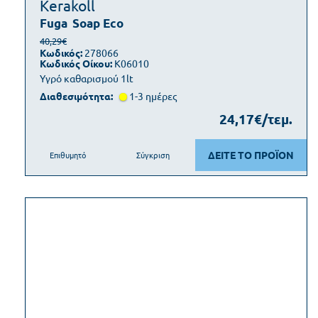
Kerakoll
Fuga
Soap Eco
40,29€
Κωδικός:
278066
Κωδικός Οίκου:
K06010
Υγρό καθαρισμού 1lt
Διαθεσιμότητα:
1-3 ημέρες
24,17€/τεμ.
ΔΕΙΤΕ ΤΟ ΠΡΟΪΟΝ
Επιθυμητό
Σύγκριση