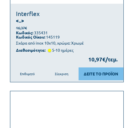
Interflex
<..>
16,37€
Κωδικός:
335431
Κωδικός Οίκου:
145119
Σχάρα από inox 10x10, χρώμα: Χρωμέ
Διαθεσιμότητα:
5-10 ημέρες
10,97€/τεμ.
ΔΕΙΤΕ ΤΟ ΠΡΟΪΟΝ
Επιθυμητό
Σύγκριση