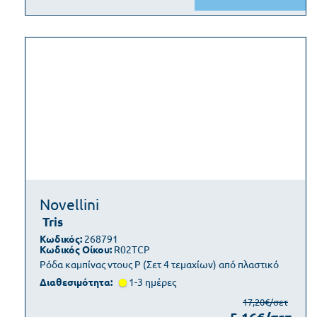
Novellini
Tris
Κωδικός:
268791
Κωδικός Οίκου:
R02TCP
Ρόδα καμπίνας ντους P (Σετ 4 τεμαχίων) από πλαστικό
Διαθεσιμότητα:
1-3 ημέρες
17,20€/σετ