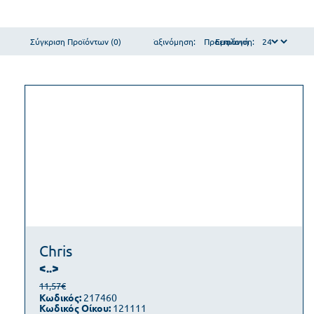
Σύγκριση Προϊόντων (0)
Ταξινόμηση:
Εμφάνιση:
Chris
<..>
11,57€
Κωδικός:
217460
Κωδικός Οίκου:
121111