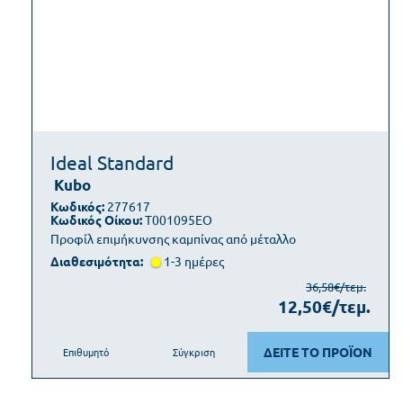
Ideal Standard
Kubo
Κωδικός:
277617
Κωδικός Οίκου:
T001095EO
Προφίλ επιμήκυνσης καμπίνας από μέταλλο
Διαθεσιμότητα:
1-3 ημέρες
36,58€/τεμ.
12,50€/τεμ.
ΔΕΙΤΕ ΤΟ ΠΡΟΪΟΝ
Επιθυμητό
Σύγκριση