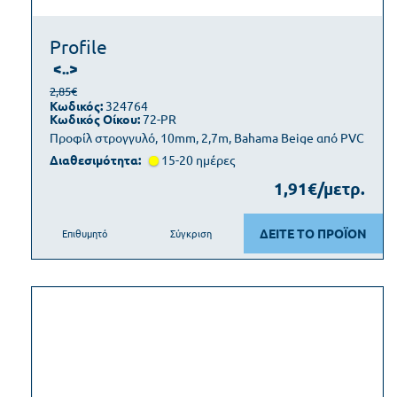
Profile
<..>
2,85€
Κωδικός:
324764
Κωδικός Οίκου:
72-PR
Προφίλ στρογγυλό, 10mm, 2,7m, Bahama Beige από PVC
Διαθεσιμότητα:
15-20 ημέρες
1,91€/μετρ.
ΔΕΙΤΕ ΤΟ ΠΡΟΪΟΝ
Επιθυμητό
Σύγκριση