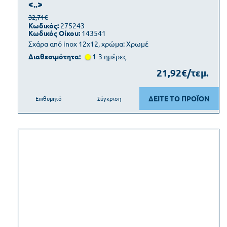
<..>
32,71€
Κωδικός:
275243
Κωδικός Οίκου:
143541
Σχάρα από inox 12x12, χρώμα: Χρωμέ
Διαθεσιμότητα:
1-3 ημέρες
21,92€/τεμ.
ΔΕΙΤΕ ΤΟ ΠΡΟΪΟΝ
Επιθυμητό
Σύγκριση