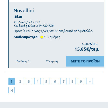
Novellini
Star
Κωδικός:
212392
Κωδικός Οίκου:
P15X1501
Προφίλ καμπίνας 1,5x1,5x185cm,λευκό από μέταλλο
Διαθεσιμότητα:
1-3 ημέρες
52,82€/τεμ.
15,85€/τεμ.
ΔΕΙΤΕ ΤΟ ΠΡΟΪΟΝ
Επιθυμητό
Σύγκριση
1
2
3
4
5
6
7
8
9
>
>|