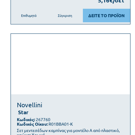
5,16€/σετ
ΔΕΙΤΕ ΤΟ ΠΡΟΪΟΝ
Επιθυμητό
Σύγκριση
Novellini
Star
Κωδικός:
267760
Κωδικός Οίκου:
R01BBA01-K
Σετ μεντεσέδων καμπίνας για μοντέλο A από πλαστικό,
χρώμα: Χρωμέ