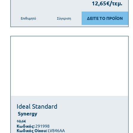
12,65€/τεμ.
ΔΕΙΤΕ ΤΟ ΠΡΟΪΟΝ
Επιθυμητό
Σύγκριση
Ideal Standard
Synergy
18,6€
Κωδικός:
291998
Κωδικός Οίκου:
LV846AA