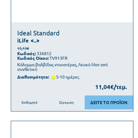
Ideal Standard
iLife
<..>
15,13€
Κωδικός:
336812
Κωδικός Οίκου:
TV913FR
Κάλυμμα βαλβίδας ντουσιέρας, Λευκό Ματ από
συνθετικό
Διαθεσιμότητα:
5-10 ημέρες
11,04€/τεμ.
ΔΕΙΤΕ ΤΟ ΠΡΟΪΟΝ
Επιθυμητό
Σύγκριση