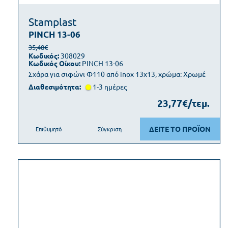
Stamplast
PINCH 13-06
35,48€
Κωδικός:
308029
Κωδικός Οίκου:
PINCH 13-06
Σχάρα για σιφώνι Φ110 από inox 13x13, χρώμα: Χρωμέ
Διαθεσιμότητα:
1-3 ημέρες
23,77€/τεμ.
ΔΕΙΤΕ ΤΟ ΠΡΟΪΟΝ
Επιθυμητό
Σύγκριση