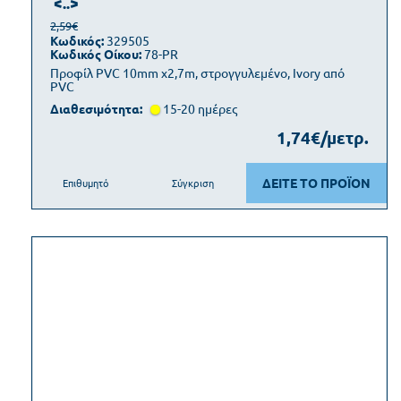
<..>
2,59€
Κωδικός:
329505
Κωδικός Οίκου:
78-PR
Προφίλ PVC 10mm x2,7m, στρογγυλεμένο, Ivory από
PVC
Διαθεσιμότητα:
15-20 ημέρες
1,74€/μετρ.
ΔΕΙΤΕ ΤΟ ΠΡΟΪΟΝ
Επιθυμητό
Σύγκριση