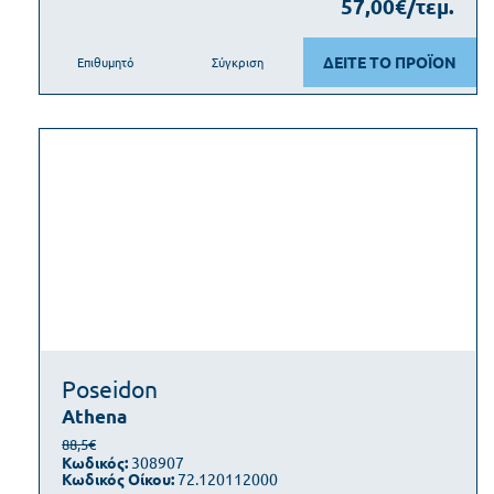
57,00€/τεμ.
ΔΕΙΤΕ ΤΟ ΠΡΟΪΟΝ
Επιθυμητό
Σύγκριση
Poseidon
Athena
88,5€
Κωδικός:
308907
Κωδικός Οίκου:
72.120112000