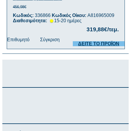
456,98€
Κωδικός:
336866
Κωδικός Οίκου:
A816965009
Διαθεσιμότητα:
15-20 ημέρες
319,88€/τεμ.
Επιθυμητό
Σύγκριση
ΔΕΙΤΕ ΤΟ ΠΡΟΪΟΝ