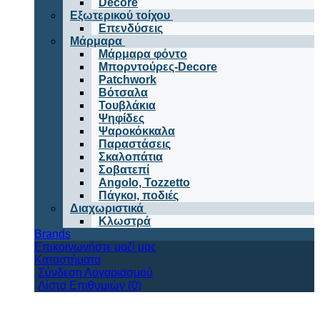
Decore
Εξωτερικού τοίχου
Επενδύσεις
Μάρμαρα
Μάρμαρα φόντο
Μπορντούρες-Decore
Patchwork
Βότσαλα
Τουβλάκια
Ψηφίδες
Ψαροκόκκαλα
Παραστάσεις
Σκαλοπάτια
Σοβατεπί
Angolo, Tozzetto
Πάγκοι, ποδιές
Διαχωριστικά
Κλωστρά
Brands
Επικοινωνήστε μαζί μας
Καταστήματα
Σύνδεση Λογαριασμού
Λίστα Επιθυμιών (
0
)