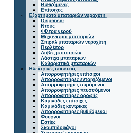
Βυθιζόμενες
Επίτοιχες
Εξαρτήματα μπαταριών νεροχύτη
Dispenser
Ντους
Φίλτρα νερού
Μηχανισμοί μπαταριών
Σπιράλ μπαταριών νεροχύτη
Περλέιτορ
Λαβές μπαταριών
Λάστιχα μπαταριών
Καθαριστικά μπαταριών
Ηλεκτρικές συσκευές
Απορροφητήρες επίτοιχοι
Απορροφητήρες εντοιχιζόμενοι
Απορροφητήρες συρόμενοι
Απορροφητήρες πτυσσόμενοι
Απορροφητήρες οροφής
Καμινάδες επίτοιχες
Καμινάδες κεντρικές
Απορροφητήρες βυθιζόμενοι
Φούρνοι
Εστίες
Σκουπιδοφάγοι
Συντηρητές κρασιών