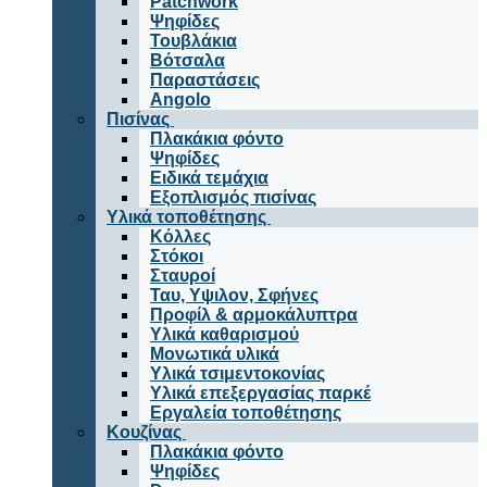
Patchwork
Ψηφίδες
Τουβλάκια
Βότσαλα
Παραστάσεις
Angolo
Πισίνας
Πλακάκια φόντο
Ψηφίδες
Ειδικά τεμάχια
Εξοπλισμός πισίνας
Υλικά τοποθέτησης
Κόλλες
Στόκοι
Σταυροί
Ταυ, Υψιλον, Σφήνες
Προφίλ & αρμοκάλυπτρα
Υλικά καθαρισμού
Μονωτικά υλικά
Υλικά τσιμεντοκονίας
Υλικά επεξεργασίας παρκέ
Εργαλεία τοποθέτησης
Κουζίνας
Πλακάκια φόντο
Ψηφίδες