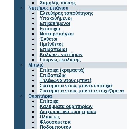
Χαμηλής πίεσης
Νιπτήρες μπάνιου
Ελευθέρας τοποθέτησης
Υποκαθήμενοι
Επικαθήμενοι
Επίτοιχοι
Νιπτηροπάγκοι
Ένθετοι
Ημιένθετοι
Επιδαπέδιοι
Κολώνες νιπτήρων
Γούρνες έκπλυσης
Μπιντέ
Επίτοιχα (κρεμαστά)
Επιδαπέδια
Τηλέφωνα ντους μπιντέ
Συστήματα ντους μπιντέ επίτοιχα
Συστήματα ντους μπιντέ εντοιχιζόμενα
Ουρητήρια
Επίτοιχα
Καλύμματα ουρητηρίων
Διαχωριστικά ουρητηρίου
Πλακέτες
Φλουσόμετρα
Ποδομπουτόν