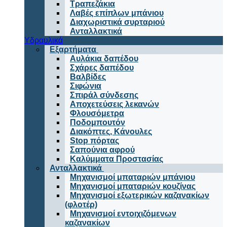
Τραπεζάκια
Λαβές επίπλων μπάνιου
Διαχωριστικά συρταριού
Ανταλλακτικά
Υδραυλικά
Εξαρτήματα
Αυλάκια δαπέδου
Σχάρες δαπέδου
Βαλβίδες
Σιφώνια
Σπιράλ σύνδεσης
Αποχετεύσεις λεκανών
Φλουσόμετρα
Ποδομπουτόν
Διακόπτες, Κάνουλες
Stop πόρτας
Σαπούνια αφρού
Καλύμματα Προστασίας
Ανταλλακτικά
Μηχανισμοί μπαταριών μπάνιου
Μηχανισμοί μπαταριών κουζίνας
Μηχανισμοί εξωτερικών καζανακίων
(φλοτέρ)
Μηχανισμοί εντοιχιζόμενων
καζανακίων