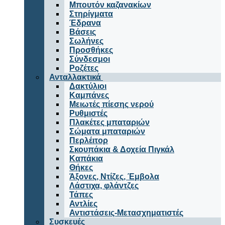
Μπουτόν καζανακίων
Στηρίγματα
Έδρανα
Βάσεις
Σωλήνες
Προσθήκες
Σύνδεσμοι
Ροζέτες
Ανταλλακτικά
Δακτύλιοι
Καμπάνες
Μειωτές πίεσης νερού
Ρυθμιστές
Πλακέτες μπαταριών
Σώματα μπαταριών
Περλέιτορ
Σκουπάκια & Δοχεία Πιγκάλ
Καπάκια
Θήκες
Άξονες, Ντίζες, Έμβολα
Λάστιχα, φλάντζες
Τάπες
Αντλίες
Αντιστάσεις-Μετασχηματιστές
Συσκευές