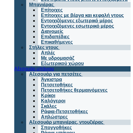
Μπανιέρας
Επίτοιχες
Επίτοιχες με βέργα και κεφαλή ντους
Εντοιχιζόμενες εξωτερικό μέρος
Εντοιχιζόμενες εσωτερικό μέρος
Διανομείς
Επιδαπέδιες
Επικαθήμενες
Στήλες ντους
Απλές
Με υδρομασάζ
Εξωτερικού χώρου
Αξεσουάρ μπάνιου
Αξεσουάρ για πετσέτες
Άγκιστρα
Πετσετοθήκες
Πετσετοθήκες θερμαινόμενες
Κρίκοι
Καλόγεροι
Σκάλες
Ράφια-Πετσετοθήκες
Απλώστρες
Αξεσουάρ μπανιέρας, ντουζιέρας
Σπογγοθήκες
Ράφια μπάνιου