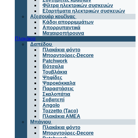
Φίλτρα ηλεκτρικών συσκευών
Εξαρτήματα ηλεκτρικών συσκευών
Αξεσουάρ κουζίνας
Κάδοι απορριμμάτων
Απορρυπαντικά
Μαχαιροπήρουνα
Πλακάκια
Δαπέδου
Πλακάκια φόντο
Μπορντούρες-Decore
Patchwork
Βότσαλα
Τουβλάκια
Ψηφίδες
Ψαροκόκκαλα
Παραστάσεις
Σκαλοπάτια
Σοβατεπί
Angolo
Tozzetto (Taco)
Πλακάκια ΑΜΕΑ
Μπάνιου
Πλακάκια φόντο
Μπορντούρες-Decore