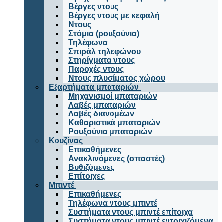
Βέργες ντους
Βέργες ντους με κεφαλή
Ντους
Στόμια (ρουξούνια)
Τηλέφωνα
Σπιράλ τηλεφώνου
Στηρίγματα ντους
Παροχές ντους
Ντους πλυσίματος χώρου
Εξαρτήματα μπαταριών
Μηχανισμοί μπαταριών
Λαβές μπαταριών
Λαβές διανομέων
Καθαριστικά μπαταριών
Ρουξούνια μπαταριών
Κουζίνας
Επικαθήμενες
Ανακλινόμενες (σπαστές)
Βυθιζόμενες
Επίτοιχες
Μπιντέ
Επικαθήμενες
Τηλέφωνα ντους μπιντέ
Συστήματα ντους μπιντέ επίτοιχα
Συστήματα ντους μπιντέ εντοιχιζόμενα