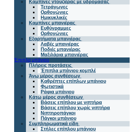
Καμπίνες ντουζιέρας με υδρομασάζ
Τετράγωνες
Ορθογώνιες
Ημικυκλικές
Καμπίνες μπανιέρας
Ευθύγραμμες
Ορθογώνιες
Εξαρτήματα μπανιέρας
Λαβές μπανιέρας
Ποδιές μπανιέρας
Μαξιλάρια μπανιέρας
Έπιπλα μπάνιου
Πλήρεις προτάσεις
Έπιπλα μπάνιου κομπλέ
Άνω μέρος συνθέσεων
Καθρέπτες επίπλων μπάνιου
Φωτιστικά
Ράφια μπάνιου
Κάτω μέρος συνθέσεων
Βάσεις επίπλου με νιπτήρα
Βάσεις επίπλου χωρίς νιπτήρα
Νιπτηροπάγκοι
Πάγκοι μπάνιου
Συμπληρωματικά είδη
Στήλες επίπλου μπάνιου