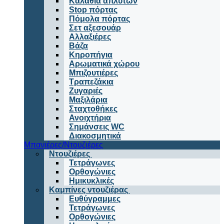
Καλάθια απλύτων
Stop πόρτας
Πόμολα πόρτας
Σετ αξεσουάρ
Αλλαξιέρες
Βάζα
Κηροπήγια
Αρωματικά χώρου
Μπιζουτιέρες
Τραπεζάκια
Ζυγαριές
Μαξιλάρια
Σταχτοθήκες
Ανοιχτήρια
Σημάνσεις WC
Διακοσμητικά
Μπανιέρες/Ντουζιέρες
Ντουζιέρες
Τετράγωνες
Ορθογώνιες
Ημικυκλικές
Καμπίνες ντουζιέρας
Ευθύγραμμες
Τετράγωνες
Ορθογώνιες