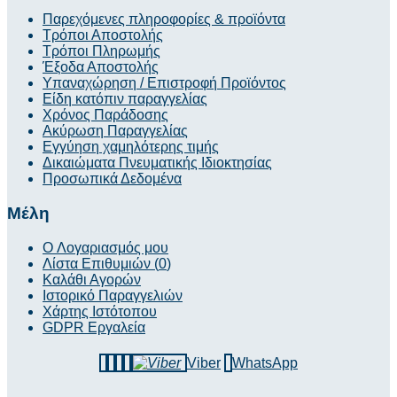
Παρεχόμενες πληροφορίες & προϊόντα
Τρόποι Αποστολής
Τρόποι Πληρωμής
Έξοδα Αποστολής
Υπαναχώρηση / Επιστροφή Προϊόντος
Είδη κατόπιν παραγγελίας
Χρόνος Παράδοσης
Ακύρωση Παραγγελίας
Εγγύηση χαμηλότερης τιμής
Δικαιώματα Πνευματικής Ιδιοκτησίας
Προσωπικά Δεδομένα
Μέλη
O Λογαριασμός μου
Λίστα Επιθυμιών (
0
)
Καλάθι Αγορών
Ιστορικό Παραγγελιών
Χάρτης Ιστότοπου
GDPR Εργαλεία
Viber
WhatsApp