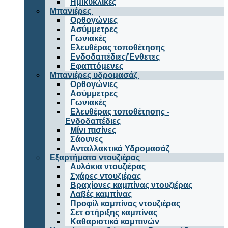
Ημικυκλικές
Μπανιέρες
Ορθογώνιες
Ασύμμετρες
Γωνιακές
Ελευθέρας τοποθέτησης
Ενδοδαπέδιες/Ένθετες
Εφαπτόμενες
Μπανιέρες υδρομασάζ
Ορθογώνιες
Ασύμμετρες
Γωνιακές
Ελευθέρας τοποθέτησης -
Ενδοδαπέδιες
Μίνι πισίνες
Σάουνες
Ανταλλακτικά Υδρομασάζ
Εξαρτήματα ντουζιέρας
Αυλάκια ντουζιέρας
Σχάρες ντουζιέρας
Βραχίονες καμπίνας ντουζιέρας
Λαβές καμπίνας
Προφίλ καμπίνας ντουζιέρας
Σετ στήριξης καμπίνας
Καθαριστικά καμπινών