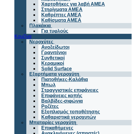
Χαρτοθήκες για λαβή ΑΜΕΑ
Στηρίγματα ΑΜΕΑ
Καθρέπτες ΑΜΕΑ
Καθίσματα ΑΜΕΑ
Πλακάκια
Για τυφλούς
Κουζίνα
Νεροχύτες
Ανοξείδωτοι
Γρανιτένιοι
Συνθετικοί
Κεραμικοί
Solid Surface
Εξαρτήματα νεροχύτη
Πιατοθήκες-Καλάθια
Μπωλ
Στραγγιστικές επιφάνειες
Επιφάνειες κοπής
Βαλβίδες-σιφώνια
Ροζέτες
Εξοπλισμός τοποθέτησης
Καθαριστικά νεροχυτών
Μπαταρίες νεροχύτη
Επικαθήμενες
Ανακλινόμενες (σπαστές)