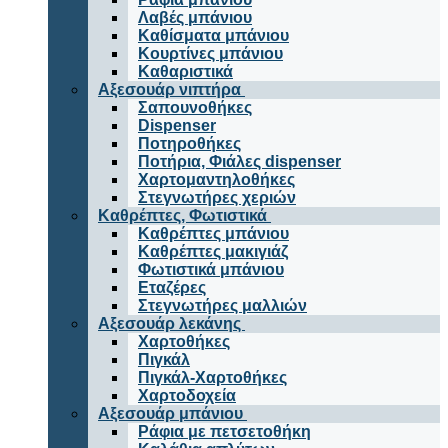
Λαβές μπάνιου
Καθίσματα μπάνιου
Κουρτίνες μπάνιου
Καθαριστικά
Αξεσουάρ νιπτήρα
Σαπουνοθήκες
Dispenser
Ποτηροθήκες
Ποτήρια, Φιάλες dispenser
Χαρτομαντηλοθήκες
Στεγνωτήρες χεριών
Καθρέπτες, Φωτιστικά
Καθρέπτες μπάνιου
Καθρέπτες μακιγιάζ
Φωτιστικά μπάνιου
Εταζέρες
Στεγνωτήρες μαλλιών
Αξεσουάρ λεκάνης
Χαρτοθήκες
Πιγκάλ
Πιγκάλ-Χαρτοθήκες
Χαρτοδοχεία
Αξεσουάρ μπάνιου
Ράφια με πετσετοθήκη