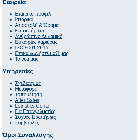
Εταιρεία
Εταιρικό προφίλ
Ιστορικό
Αποστολή & Όραμα
Καταστήματα
Ανθρώπινο Δυναμικό
Ευκαιρίες καριέρας
ISO 9001:2015
Επικοινωνήστε μαζί μας
Τα νέα μας
Υπηρεσίες
Σχεδιασμός
Μεταφορά
Τοποθέτηση
After Sales
Logistics Center
Για Επαγγελματίες
Συχνές Ερωτήσεις
Συμβουλές
Όροι Συναλλαγής