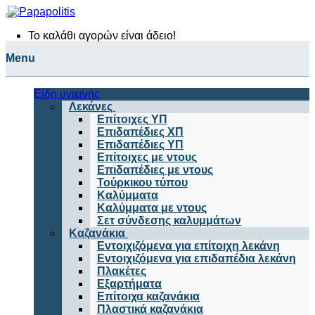
Το καλάθι αγορών είναι άδειο!
Είδη υγιεινής
Λεκάνες
Επίτοιχες ΥΠ
Επιδαπέδιες ΧΠ
Επιδαπέδιες ΥΠ
Επίτοιχες με ντους
Επιδαπέδιες με ντους
Τούρκικου τύπου
Καλύμματα
Καλύμματα με ντους
Σετ σύνδεσης καλυμμάτων
Καζανάκια
Εντοιχιζόμενα για επίτοιχη λεκάνη
Εντοιχιζόμενα για επιδαπέδια λεκάνη
Πλακέτες
Εξαρτήματα
Επίτοιχα καζανάκια
Πλαστικά καζανάκια