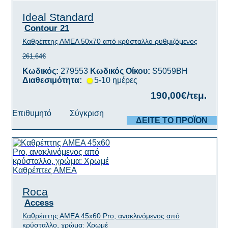
Ideal Standard
Contour 21
Καθρέπτης ΑΜΕΑ 50x70 από κρύσταλλο ρυθμιζόμενος
261,64€
Κωδικός:
279553
Κωδικός Οίκου:
S5059BH
Διαθεσιμότητα:
5-10 ημέρες
190,00€/τεμ.
Επιθυμητό
Σύγκριση
ΔΕΙΤΕ ΤΟ ΠΡΟΪΟΝ
Roca
Access
Καθρέπτης ΑΜΕΑ 45x60 Pro, ανακλινόμενος από
κρύσταλλο, χρώμα: Χρωμέ