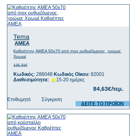
Tema
AMEA
Καθρέπτης ΑΜΕΑ 50x70 από inox ρυθμιζόμενος, χρώμα:
Χρωμέ
126,31€
Κωδικός:
286048
Κωδικός Οίκου:
82001
Διαθεσιμότητα:
15-20 ημέρες
84,63€/τεμ.
Επιθυμητό
Σύγκριση
ΔΕΙΤΕ ΤΟ ΠΡΟΪΟΝ