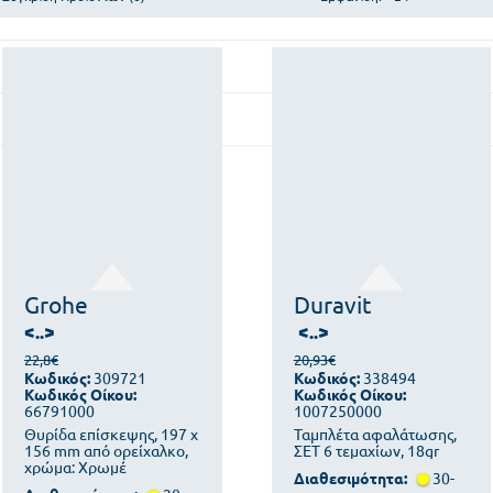
Grohe
Duravit
<..>
<..>
22,8€
20,93€
Κωδικός:
309721
Κωδικός:
338494
Κωδικός Οίκου:
Κωδικός Οίκου:
66791000
1007250000
Θυρίδα επίσκεψης, 197 x
Ταμπλέτα αφαλάτωσης,
156 mm από ορείχαλκο,
ΣΕΤ 6 τεμαχίων, 18gr
χρώμα: Χρωμέ
Διαθεσιμότητα:
30-