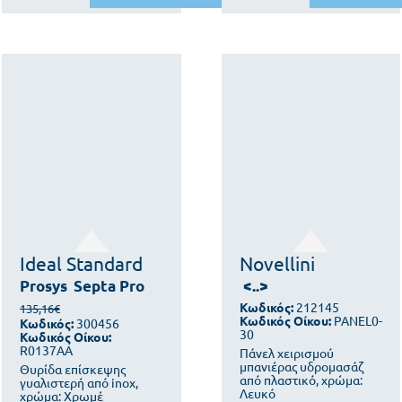
Ideal Standard
Novellini
Prosys
Septa Pro
<..>
Κωδικός:
212145
135,16€
Κωδικός Οίκου:
PANEL0-
Κωδικός:
300456
30
Κωδικός Οίκου:
R0137AA
Πάνελ χειρισμού
μπανιέρας υδρομασάζ
Θυρίδα επίσκεψης
από πλαστικό, χρώμα:
γυαλιστερή από inox,
Λευκό
χρώμα: Χρωμέ