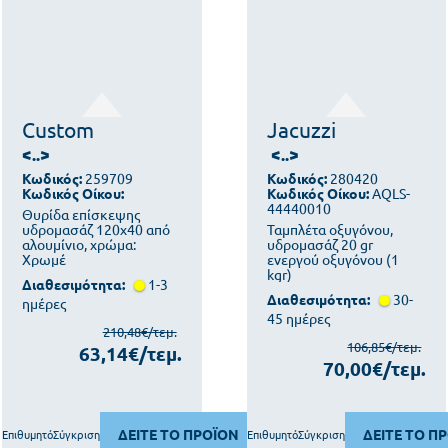
Custom
Jacuzzi
<..>
<..>
Κωδικός:
259709
Κωδικός:
280420
Κωδικός Οίκου:
Κωδικός Οίκου:
AQLS-
44440010
Θυρίδα επίσκεψης
υδρομασάζ 120x40 από
Ταμπλέτα οξυγόνου,
αλουμίνιο, χρώμα:
υδρομασάζ 20 gr
Χρωμέ
ενεργού οξυγόνου (1
kgr)
Διαθεσιμότητα:
1-3
Διαθεσιμότητα:
30-
ημέρες
45 ημέρες
210,48€/τεμ.
106,85€/τεμ.
63,14€/τεμ.
70,00€/τεμ.
ΔΕΙΤΕ ΤΟ ΠΡΟΪΟΝ
ΔΕΙΤΕ ΤΟ Π
Επιθυμητό
Σύγκριση
Επιθυμητό
Σύγκριση