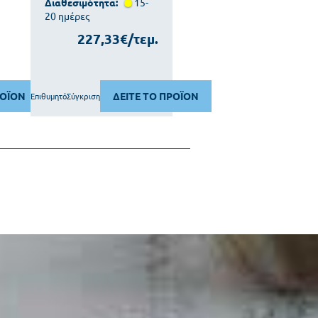
Διαθεσιμότητα:
15-
20 ημέρες
227,33€/τεμ.
ΡΟΪΟΝ
ΔΕΙΤΕ ΤΟ ΠΡΟΪΟΝ
Επιθυμητό
Σύγκριση