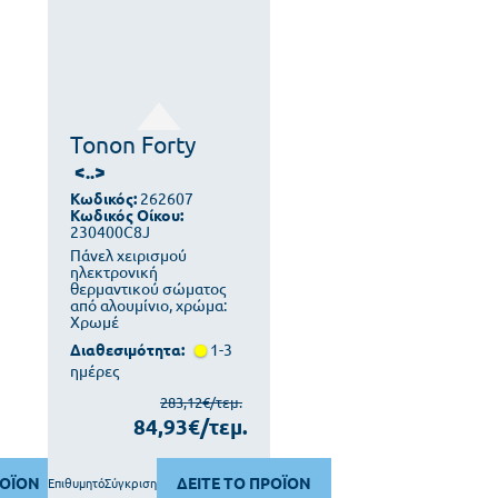
Tonon Forty
<..>
Κωδικός:
262607
Κωδικός Οίκου:
230400C8J
Πάνελ χειρισμού
ηλεκτρονική
θερμαντικού σώματος
από αλουμίνιο, χρώμα:
Χρωμέ
Διαθεσιμότητα:
1-3
ημέρες
283,12€/τεμ.
84,93€/τεμ.
ΡΟΪΟΝ
ΔΕΙΤΕ ΤΟ ΠΡΟΪΟΝ
Επιθυμητό
Σύγκριση