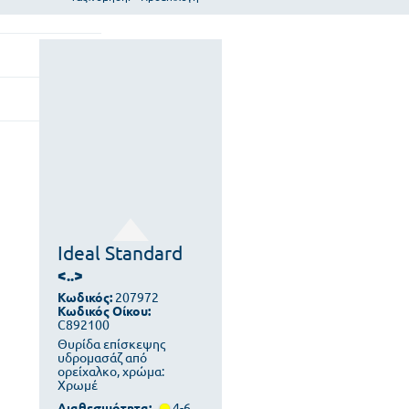
Ideal Standard
<..>
Κωδικός:
207972
Κωδικός Οίκου:
C892100
Θυρίδα επίσκεψης
υδρομασάζ από
ορείχαλκο, χρώμα:
Χρωμέ
Διαθεσιμότητα:
4-6