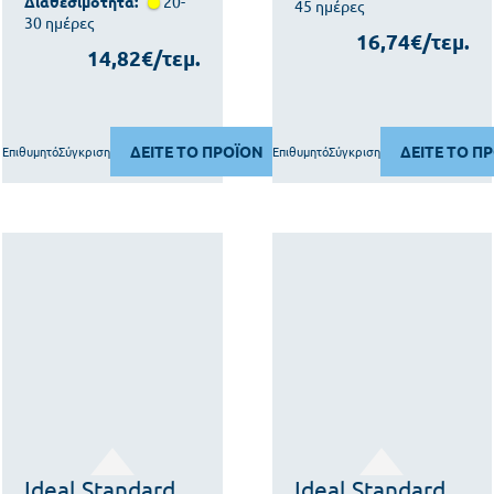
Διαθεσιμότητα:
20-
45 ημέρες
30 ημέρες
16,74€/τεμ.
14,82€/τεμ.
ΔΕΙΤΕ ΤΟ ΠΡΟΪΟΝ
ΔΕΙΤΕ ΤΟ Π
Επιθυμητό
Σύγκριση
Επιθυμητό
Σύγκριση
Ideal Standard
Ideal Standard