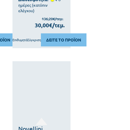
ημέρες (κατόπιν
ελέγχου)
136,20€/τεμ.
30,00€/τεμ.
ΡΟΪΟΝ
ΔΕΙΤΕ ΤΟ ΠΡΟΪΟΝ
Επιθυμητό
Σύγκριση
Novellini