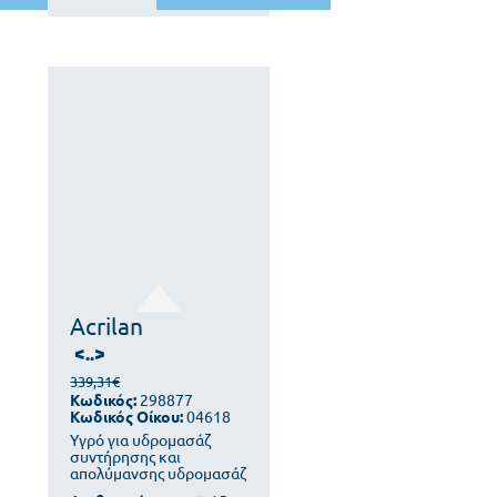
Acrilan
<..>
339,31€
Κωδικός:
298877
Κωδικός Οίκου:
04618
Υγρό για υδρομασάζ
συντήρησης και
απολύμανσης υδρομασάζ