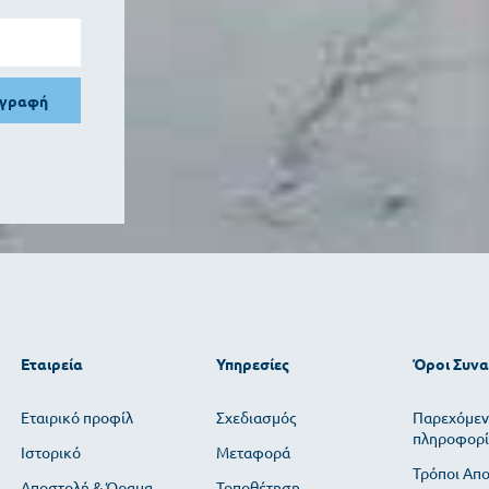
γγραφή
Εταιρεία
Υπηρεσίες
Όροι Συν
Εταιρικό προφίλ
Σχεδιασμός
Παρεχόμεν
πληροφορί
Ιστορικό
Μεταφορά
Τρόποι Απ
Αποστολή & Όραμα
Τοποθέτηση