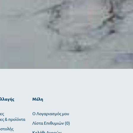
αλλαγής
Μέλη
ες
O Λογαριασμός μου
ες & προϊόντα
Λίστα Επιθυμιών (
0
)
οστολής
Καλάθι Αγορών