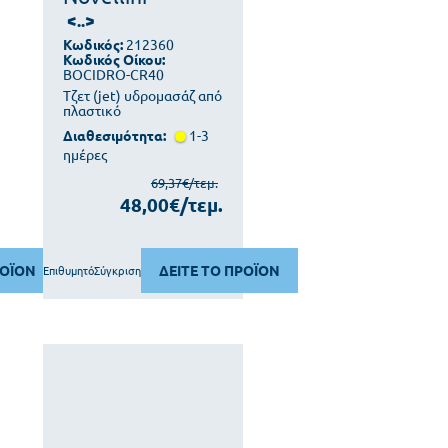
<..>
Κωδικός:
212360
Κωδικός Οίκου:
BOCIDRO-CR40
Τζετ (jet) υδρομασάζ από
πλαστικό
Διαθεσιμότητα:
1-3
ημέρες
69,37€/τεμ.
48,00€/τεμ.
ΡΟΪΟΝ
ΔΕΙΤΕ ΤΟ ΠΡΟΪΟΝ
Επιθυμητό
Σύγκριση