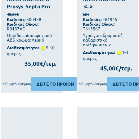
Prosys
Septa Pro
<..>
48,36€
62€
Κωδικός:
300458
Κωδικός:
261945
Κωδικός Οίκου:
Κωδικός Οίκου:
R0137AC
T613567
Θυρίδα επίσκεψης από
Υγρό για υδρομασάζ
ABS, χρώμα: Λευκό
καθαριστικό
σωληνώσεων
Διαθεσιμότητα:
5-10
Διαθεσιμότητα:
1-3
ημέρες
ημέρες
35,00€/τεμ.
45,00€/τεμ.
ΔΕΙΤΕ ΤΟ ΠΡΟΪΟΝ
ΔΕΙΤΕ ΤΟ Π
Επιθυμητό
Σύγκριση
Επιθυμητό
Σύγκριση