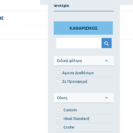
Φίλτρα
ΗΣ
ΚΑΘΑΡΙΣΜΟΣ
Ειδικά φίλτρα
Άμεσα Διαθέσιμο
Σε Προσφορά
Οίκος
Custom
Ideal Standard
Grohe