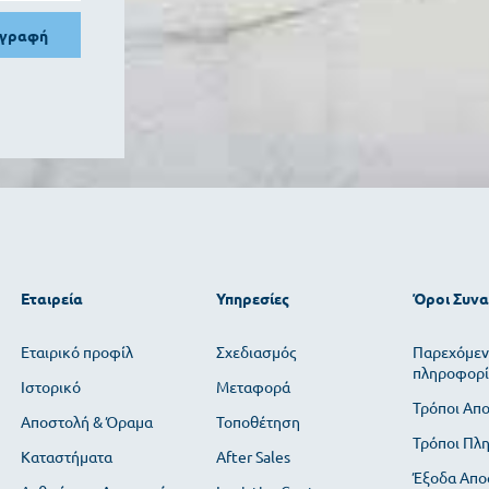
γγραφή
Εταιρεία
Υπηρεσίες
Όροι Συν
Εταιρικό προφίλ
Σχεδιασμός
Παρεχόμεν
πληροφορί
Ιστορικό
Μεταφορά
Τρόποι Απ
Αποστολή & Όραμα
Τοποθέτηση
Τρόποι Πλ
Καταστήματα
After Sales
Έξοδα Απο