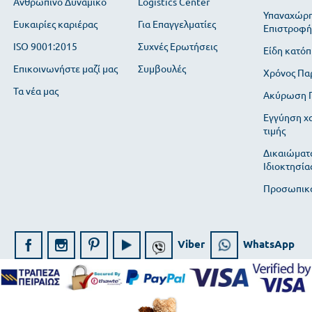
Ανθρώπινο Δυναμικό
Logistics Center
Υπαναχώρη
Ευκαιρίες καριέρας
Για Επαγγελματίες
Επιστροφή
ISO 9001:2015
Συχνές Ερωτήσεις
Είδη κατόπ
Επικοινωνήστε μαζί μας
Συμβουλές
Χρόνος Πα
Τα νέα μας
Ακύρωση Π
Εγγύηση χ
τιμής
Δικαιώματ
Ιδιοκτησία
Προσωπικά
Viber
WhatsApp