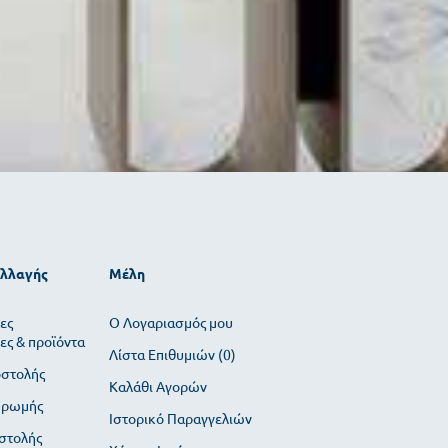
αλλαγής
Μέλη
ες
O Λογαριασμός μου
ες & προϊόντα
Λίστα Επιθυμιών (
0
)
οστολής
Καλάθι Αγορών
ηρωμής
Ιστορικό Παραγγελιών
στολής