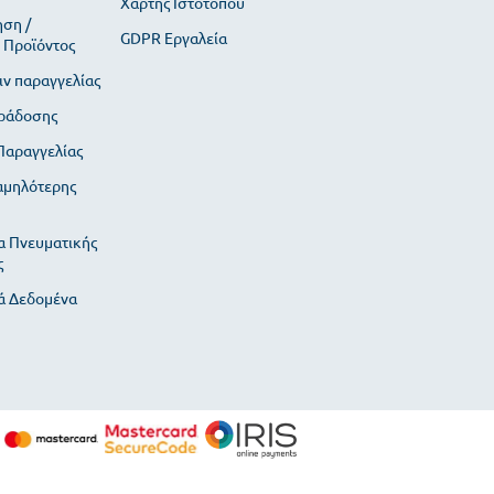
Χάρτης Ιστότοπου
ση /
GDPR Εργαλεία
 Προϊόντος
ιν παραγγελίας
ράδοσης
αραγγελίας
αμηλότερης
α Πνευματικής
ς
 Δεδομένα