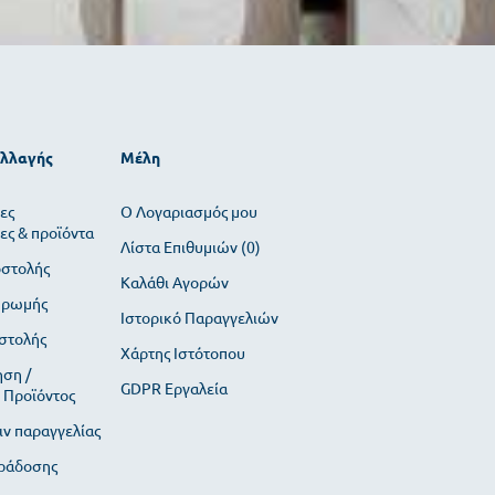
αλλαγής
Μέλη
ες
O Λογαριασμός μου
ες & προϊόντα
Λίστα Επιθυμιών (
0
)
οστολής
Καλάθι Αγορών
ηρωμής
Ιστορικό Παραγγελιών
στολής
Χάρτης Ιστότοπου
ση /
GDPR Εργαλεία
 Προϊόντος
ιν παραγγελίας
ράδοσης