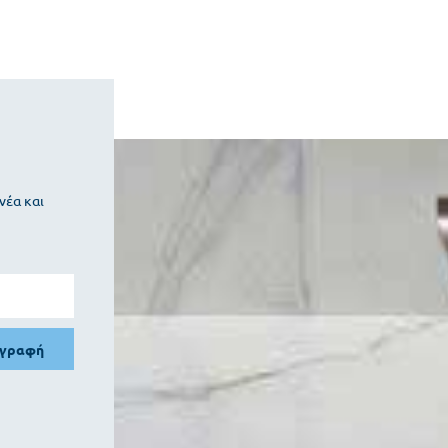
νέα και
γγραφή