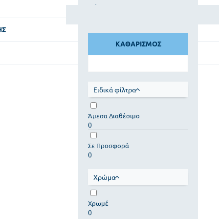
Φίλτρα
ΗΣ
ΚΑΘΑΡΙΣΜΟΣ
Ειδικά φίλτρα
Άμεσα Διαθέσιμο
0
Σε Προσφορά
0
Χρώμα
Χρωμέ
0