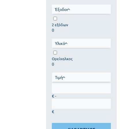
Έξοδοι
2 εξόδων
0
Υλικό
Ορείχαλκος
0
Τιμή
€ -
€