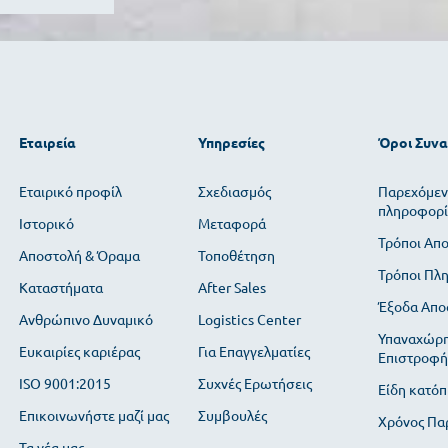
Εταιρεία
Υπηρεσίες
Όροι Συν
Εταιρικό προφίλ
Σχεδιασμός
Παρεχόμεν
πληροφορί
Ιστορικό
Μεταφορά
Τρόποι Απ
Αποστολή & Όραμα
Τοποθέτηση
Τρόποι Πλ
Καταστήματα
After Sales
Έξοδα Απο
Ανθρώπινο Δυναμικό
Logistics Center
Υπαναχώρη
Ευκαιρίες καριέρας
Για Επαγγελματίες
Επιστροφή
ISO 9001:2015
Συχνές Ερωτήσεις
Είδη κατόπ
Επικοινωνήστε μαζί μας
Συμβουλές
Χρόνος Πα
Τα νέα μας