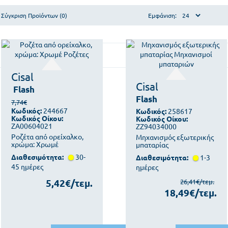
Σύγκριση Προϊόντων (0)
Εμφάνιση:
Cisal
Cisal
Flash
Flash
7,74€
Κωδικός:
244667
Κωδικός:
258617
Κωδικός Οίκου:
Κωδικός Οίκου:
ZA00604021
ZZ94034000
Ροζέτα από ορείχαλκο,
Μηχανισμός εξωτερικής
χρώμα: Χρωμέ
μπαταρίας
Διαθεσιμότητα:
30-
Διαθεσιμότητα:
1-3
45 ημέρες
ημέρες
5,42€/τεμ.
26,41€/τεμ.
18,49€/τεμ.