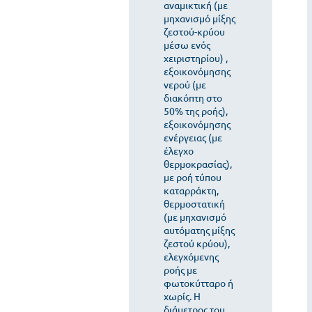
αναμικτική (με
μηχανισμό μίξης
ζεστού-κρύου
μέσω ενός
χειριστηρίου) ,
εξοικονόμησης
νερού (με
διακόπτη στο
50% της ροής),
εξοικονόμησης
ενέργειας (με
έλεγχο
θερμοκρασίας),
με ροή τύπου
καταρράκτη,
θερμοστατική
(με μηχανισμό
αυτόματης μίξης
ζεστού κρύου),
ελεγχόμενης
ροής με
φωτοκύτταρο ή
χωρίς. Η
διάμετρος του