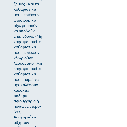
ζημιές. · Και τα
καθαριστικά
που περιέχουν
φωσφορικό
οξύ, μπορούν
να αποβούν
επικίνδυνα. · Μη
χρησιμοποιείτε
καθαριστικά
που περιέχουν
χλωριούχο
λευκαντικό · Μη
χρησιμοποιείτε
καθαριστικά
που μπορεί να
προκαλέσουν
χαρακιές,
σκληρά
σφουγγάρια ή
πανιά με μικρο-
ίνες. ·
Απαγορεύεται η
μίξη των