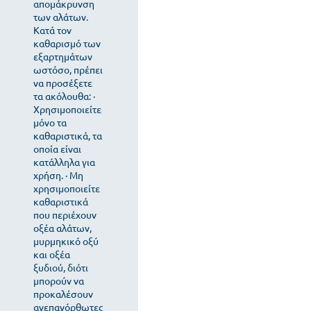
απομάκρυνση
των αλάτων.
Κατά τον
καθαρισμό των
εξαρτημάτων
ωστόσο, πρέπει
να προσέξετε
τα ακόλουθα: ·
Χρησιμοποιείτε
μόνο τα
καθαριστικά, τα
οποία είναι
κατάλληλα για
χρήση. · Μη
χρησιμοποιείτε
καθαριστικά
που περιέχουν
οξέα αλάτων,
μυρμηκικό οξύ
και οξέα
ξυδιού, διότι
μπορούν να
προκαλέσουν
ανεπανόρθωτες