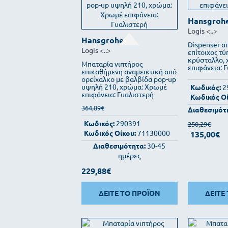
Hansgroh
Logis
<..>
Hansgrohe
Dispenser α
Logis
<..>
επίτοιχος τύ
κρύσταλλο,
Μπαταρία νιπτήρος
επιφάνεια: 
επικαθήμενη αναμεικτική από
ορείχαλκο με βαλβίδα pop-up
υψηλή 210, χρώμα: Χρωμέ
Κωδικός:
2
επιφάνεια: Γυαλιστερή
Κωδικός Οί
364,89€
Διαθεσιμότ
Κωδικός:
290391
250,29€
Κωδικός Οίκου:
71130000
135,00€
Διαθεσιμότητα:
30-45
ημέρες
229,88€
ΔΕΙΤΕ ΤΟ ΠΡΟΪΟΝ
ΔΕΙΤΕ