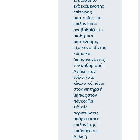
ενδεχόμενο της
επίτοιχης
μπαταρίας, μια
επιλογή που
αναβαθμίζει το
αισθητικό
αποτέλεσμα,
εξοικονομώντας
χώρο και
διευκολύνοντας
τον καθαρισμό.
Αν όχι στον
τοίχο, τότε
κλασσικά πάνω
στον νιπτήρα ή
μήπως στον
πάγκο; Για
ειδικές
περιπτώσεις
υπάρχει και η
επιλογή της
επιδαπέδιας.
Απλή ή