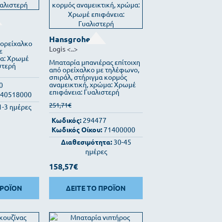
Hansgrohe
ορείχαλκο
Logis
<..>
ε
α: Χρωμέ
Μπαταρία μπανιέρας επίτοιχη
στερή
από ορείχαλκο με τηλέφωνο,
σπιράλ, στήριγμα κορμός
αναμεικτική, χρώμα: Χρωμέ
0
επιφάνεια: Γυαλιστερή
40518000
251,71€
1-3 ημέρες
Κωδικός:
294477
Κωδικός Οίκου:
71400000
Διαθεσιμότητα:
30-45
ημέρες
158,57€
ΠΡΟΪΟΝ
ΔΕΙΤΕ ΤΟ ΠΡΟΪΟΝ