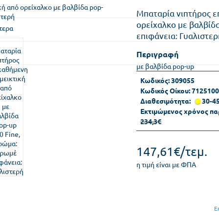
Μπαταρία νιπτήρος ε
ορείχαλκο με βαλβίδ
τερα
επιφάνεια: Γυαλιστερ
Περιγραφή
με βαλβίδα pop-up
Κωδικός:
309055
Κωδικός Οίκου:
7125100
Διαθεσιμότητα:
30-4
Εκτιμώμενος χρόνος πα
234,3€
147,61€/τεμ.
η τιμή είναι με ΦΠΑ
Ε