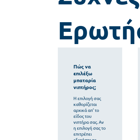
Ερωτή
Πώς να
επιλέξω
μπαταρία
νιπτήρος;
Η επιλογή σας
καθορίζεται
αρχικά απ’ το
είδος του
νιπτήρα σας. Αν
η επιλογή σας το
επιτρέπει
εξετάστε το