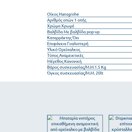
Οίκος
Hansgrohe
Αριθμός οπών
1 οπής
Χρώμα
Χρωμέ
Βαλβίδα
Με βαλβίδα pop-up
Καταρράκτης
Όχι
Επιφάνεια
Γυαλιστερή
Υλικό
Ορείχαλκος
Τύπος
Αναμεικτικές
Μέγεθος
Κανονική
Βάρος συσκευασίας/Μ.Μ.
1.5 Kg
Όγκος συσκευασίας/Μ.Μ.
20lt