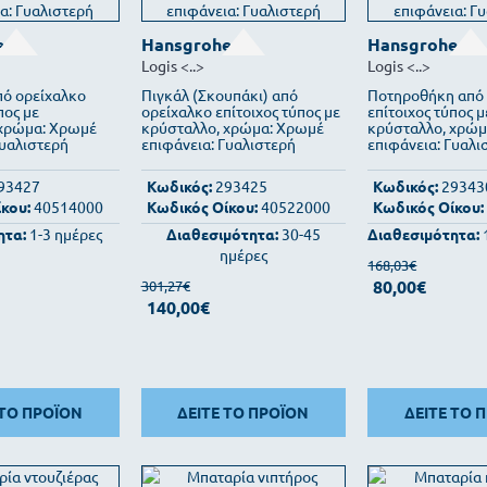
e
Hansgrohe
Hansgrohe
Logis
<..>
Logis
<..>
πό ορείχαλκο
Πιγκάλ (Σκουπάκι) από
Ποτηροθήκη από 
πος με
ορείχαλκο επίτοιχος τύπος με
επίτοιχος τύπος μ
 χρώμα: Χρωμέ
κρύσταλλο, χρώμα: Χρωμέ
κρύσταλλο, χρώμ
Γυαλιστερή
επιφάνεια: Γυαλιστερή
επιφάνεια: Γυαλι
93427
Κωδικός:
293425
Κωδικός:
29343
κου:
40514000
Κωδικός Οίκου:
40522000
Κωδικός Οίκου:
ητα:
1-3 ημέρες
Διαθεσιμότητα:
30-45
Διαθεσιμότητα:
ημέρες
168,03€
80,00€
301,27€
140,00€
 ΤΟ ΠΡΟΪΟΝ
ΔΕΙΤΕ ΤΟ ΠΡΟΪΟΝ
ΔΕΙΤΕ ΤΟ 