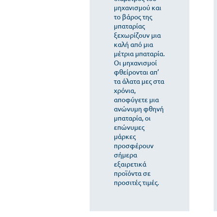
μηχανισμού και
το βάρος της
μπαταρίας
ξεχωρίζουν μια
καλή από μια
μέτρια μπαταρία.
Οι μηχανισμοί
φθείρονται απ’
τα άλατα μες στα
χρόνια,
αποφύγετε μια
ανώνυμη φθηνή
μπαταρία, οι
επώνυμες
μάρκες
προσφέρουν
σήμερα
εξαιρετικά
προϊόντα σε
προσιτές τιμές.