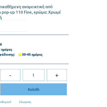
πικαθήμενη αναμεικτική από
α pop-up 110 Fine, χρώμα: Χρωμέ
ή
0
5 ημέρες
ράδοσης:
30-45 ημέρες
-
+
Καλάθι
πιθυμητό
Σύγκριση