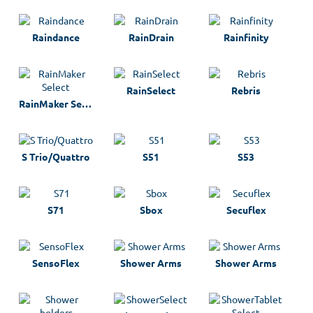
Raindance
RainDrain
Rainfinity
RainSelect
Rebris
RainMaker Select
S Trio/Quattro
S51
S53
S71
Sbox
Secuflex
SensoFlex
Shower Arms
Shower Arms