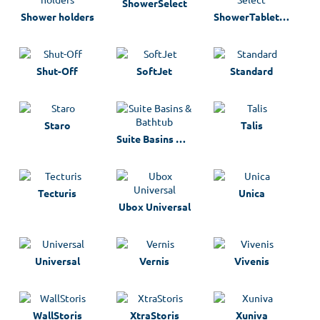
ShowerSelect
Shower holders
ShowerTablet Select
Shut-Off
SoftJet
Standard
Staro
Talis
Suite Basins & Bathtub
Tecturis
Unica
Ubox Universal
Universal
Vernis
Vivenis
WallStoris
XtraStoris
Xuniva