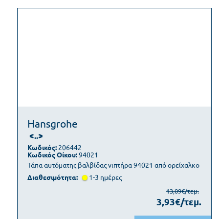
Hansgrohe
<..>
Κωδικός:
206442
Κωδικός Οίκου:
94021
Τάπα αυτόματης βαλβίδας νιπτήρα 94021 από ορείχαλκο
Διαθεσιμότητα:
1-3 ημέρες
13,09€/τεμ.
3,93€/τεμ.