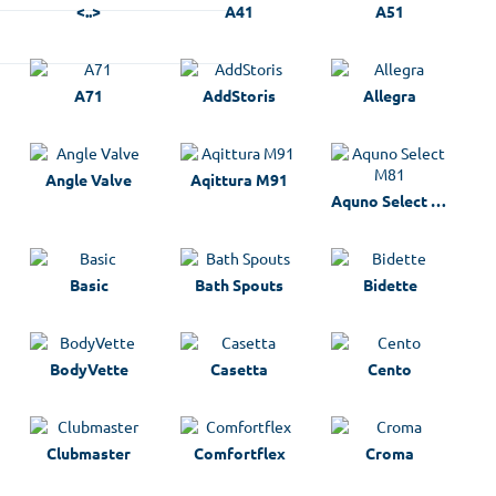
<..>
A41
A51
A71
AddStoris
Allegra
Angle Valve
Aqittura M91
Aquno Select M81
Basic
Bath Spouts
Bidette
BodyVette
Casetta
Cento
Clubmaster
Comfortflex
Croma