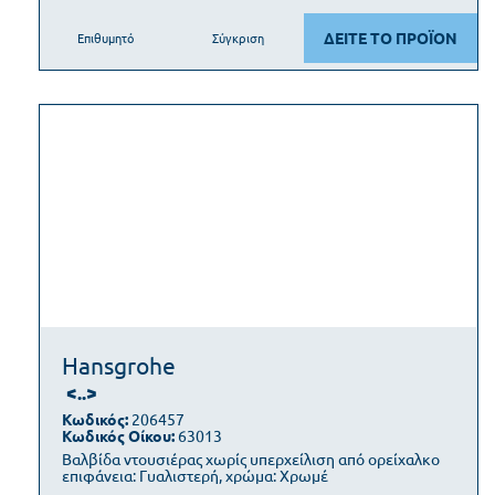
ΔΕΙΤΕ ΤΟ ΠΡΟΪΟΝ
Επιθυμητό
Σύγκριση
Hansgrohe
<..>
Κωδικός:
206457
Κωδικός Οίκου:
63013
Βαλβίδα ντουσιέρας χωρίς υπερχείλιση από ορείχαλκο
επιφάνεια: Γυαλιστερή, χρώμα: Χρωμέ