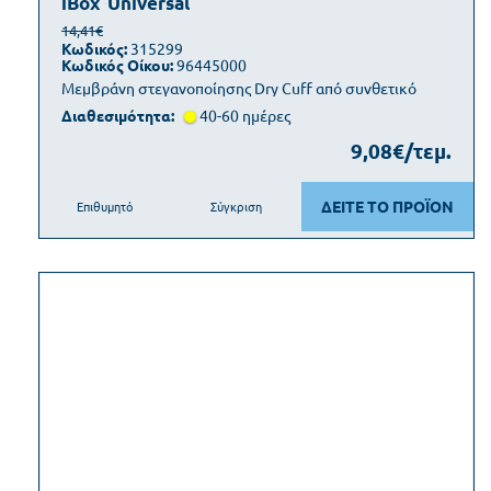
iBox
Universal
14,41€
Κωδικός:
315299
Κωδικός Οίκου:
96445000
Μεμβράνη στεγανοποίησης Dry Cuff από συνθετικό
Διαθεσιμότητα:
40-60 ημέρες
9,08€/τεμ.
ΔΕΙΤΕ ΤΟ ΠΡΟΪΟΝ
Επιθυμητό
Σύγκριση