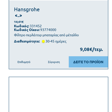
Hansgrohe
<..>
14,41€
Κωδικός:
331452
Κωδικός Οίκου:
93774000
Φίλτρο περλέιτορ μπαταρίας από μέταλλο
Διαθεσιμότητα:
30-45 ημέρες
9,08€/τεμ.
ΔΕΙΤΕ ΤΟ ΠΡΟΪΟΝ
Επιθυμητό
Σύγκριση