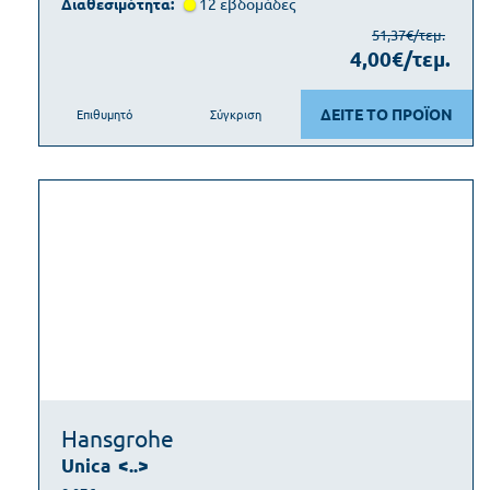
Διαθεσιμότητα:
12 εβδοµάδες
51,37€/τεμ.
4,00€/τεμ.
ΔΕΙΤΕ ΤΟ ΠΡΟΪΟΝ
Επιθυμητό
Σύγκριση
Hansgrohe
Unica
<..>