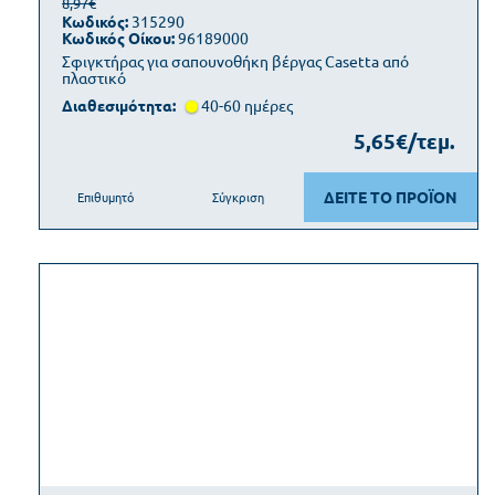
8,97€
Κωδικός:
315290
Κωδικός Οίκου:
96189000
Σφιγκτήρας για σαπουνοθήκη βέργας Casetta από
πλαστικό
Διαθεσιμότητα:
40-60 ημέρες
5,65€/τεμ.
ΔΕΙΤΕ ΤΟ ΠΡΟΪΟΝ
Επιθυμητό
Σύγκριση