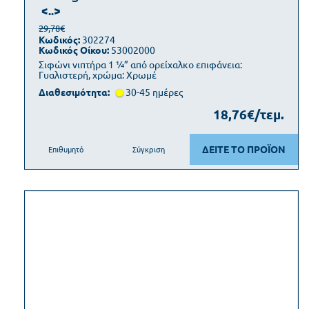
<..>
29,78€
Κωδικός:
302274
Κωδικός Οίκου:
53002000
Σιφώνι νιπτήρα 1 ¼” από ορείχαλκο επιφάνεια:
Γυαλιστερή, χρώμα: Χρωμέ
Διαθεσιμότητα:
30-45 ημέρες
18,76€/τεμ.
ΔΕΙΤΕ ΤΟ ΠΡΟΪΟΝ
Επιθυμητό
Σύγκριση