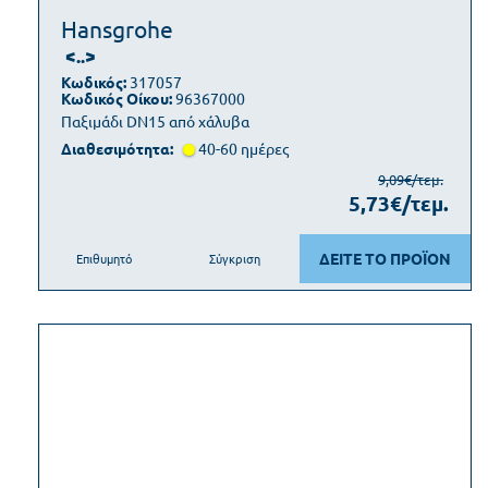
Hansgrohe
<..>
Κωδικός:
317057
Κωδικός Οίκου:
96367000
Παξιμάδι DN15 από χάλυβα
Διαθεσιμότητα:
40-60 ημέρες
9,09€/τεμ.
5,73€/τεμ.
ΔΕΙΤΕ ΤΟ ΠΡΟΪΟΝ
Επιθυμητό
Σύγκριση