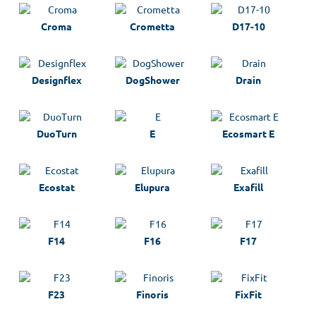
Croma
Crometta
D17-10
Designflex
DogShower
Drain
DuoTurn
E
Ecosmart E
Ecostat
Elupura
Exafill
F14
F16
F17
F23
Finoris
FixFit