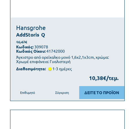
Hansgrohe
AddStoris
Q
16,47€
Κωδικός:
309078
Κωδικός Οίκου:
41742000
Άγκιστρο από ορείχαλκο μονό 1,6x2,1x3cm, χρώμα:
Χρωμέ επιφάνεια: Γυαλιστερή
Διαθεσιμότητα:
1-3 ημέρες
10,38€/τεμ.
ΔΕΙΤΕ ΤΟ ΠΡΟΪΟΝ
Επιθυμητό
Σύγκριση