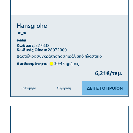
Hansgrohe
<..>
9,85€
Κωδικός:
327832
Κωδικός Οίκου:
28072000
Δακτύλιος συγκράτησης σπιράλ από πλαστικό
Διαθεσιμότητα:
30-45 ημέρες
6,21€/τεμ.
ΔΕΙΤΕ ΤΟ ΠΡΟΪΟΝ
Επιθυμητό
Σύγκριση