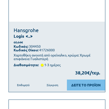
Hansgrohe
Logis
<..>
60,64€
Κωδικός:
304450
Κωδικός Οίκου:
41726000
Χαρτοθήκη ανοιχτή από ορείχαλκο, χρώμα: Χρωμέ
επιφάνεια: Γυαλιστερή
Διαθεσιμότητα:
1-3 ημέρες
38,20€/τεμ.
ΔΕΙΤΕ ΤΟ ΠΡΟΪΟΝ
Επιθυμητό
Σύγκριση