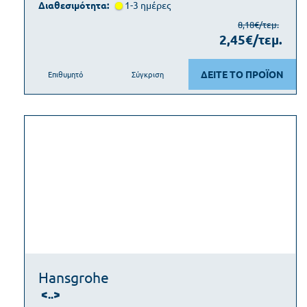
Διαθεσιμότητα:
1-3 ημέρες
8,18€/τεμ.
2,45€/τεμ.
ΔΕΙΤΕ ΤΟ ΠΡΟΪΟΝ
Επιθυμητό
Σύγκριση
Hansgrohe
<..>