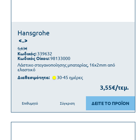
Hansgrohe
<..>
5,63€
Κωδικός:
339632
Κωδικός Οίκου:
98133000
Λάστιχο στεγανοποίησης μπαταρίας, 16x2mm από
ελαστικό
Διαθεσιμότητα:
30-45 ημέρες
3,55€/τεμ.
ΔΕΙΤΕ ΤΟ ΠΡΟΪΟΝ
Επιθυμητό
Σύγκριση