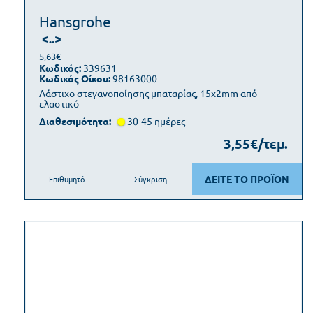
Hansgrohe
<..>
5,63€
Κωδικός:
339631
Κωδικός Οίκου:
98163000
Λάστιχο στεγανοποίησης μπαταρίας, 15x2mm από
ελαστικό
Διαθεσιμότητα:
30-45 ημέρες
3,55€/τεμ.
ΔΕΙΤΕ ΤΟ ΠΡΟΪΟΝ
Επιθυμητό
Σύγκριση