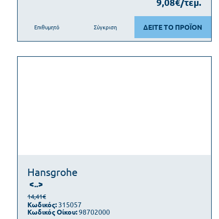
9,08€/τεμ.
ΔΕΙΤΕ ΤΟ ΠΡΟΪΟΝ
Επιθυμητό
Σύγκριση
Hansgrohe
<..>
14,41€
Κωδικός:
315057
Κωδικός Οίκου:
98702000