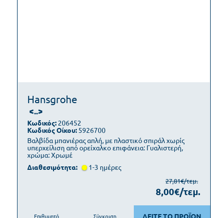
Hansgrohe
<..>
Κωδικός:
206452
Κωδικός Οίκου:
5926700
Βαλβίδα μπανιέρας απλή, με πλαστικό σπιράλ χωρίς
υπερχείλιση από ορείχαλκο επιφάνεια: Γυαλιστερή,
χρώμα: Χρωμέ
Διαθεσιμότητα:
1-3 ημέρες
27,81€/τεμ.
8,00€/τεμ.
ΔΕΙΤΕ ΤΟ ΠΡΟΪΟΝ
Επιθυμητό
Σύγκριση