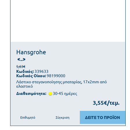
Hansgrohe
<..>
5,63€
Κωδικός:
339633
Κωδικός Οίκου:
98199000
Λάστιχο στεγανοποίησης μπαταρίας, 17x2mm από
ελαστικό
Διαθεσιμότητα:
30-45 ημέρες
3,55€/τεμ.
ΔΕΙΤΕ ΤΟ ΠΡΟΪΟΝ
Επιθυμητό
Σύγκριση