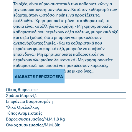
Τα οξέα, είναι κύριο συστατικό των καθαριστικών για
την απομάκρυνση των αλάτων. Κατά τον καθαρισμό των
εξαρτημάτων ωστόσο, πρέπει να προσέξετε τα
ακόλουθα: · Χρησιμοποιείτε μόνο τα καθαριστικά, τα
οποία είναι κατάλληλα για χρήση. · Μη χρησιμοποιείτε
καθαριστικά που περιέχουν οξέα αλάτων, μυρμηκικό οξύ
και οξέα ξυδιού, διότι μπορούν να προκαλέσουν
ανεπανόρθωτες ζημιές. · Και τα καθαριστικά που
περιέχουν φωσφορικό οξύ, μπορούν να αποβούν
επικίνδυνα. · Μη χρησιμοποιείτε καθαριστικά που
περιέχουν χλωριούχο λευκαντικό · Μη χρησιμοποιείτε
καθαριστικά που μπορεί να προκαλέσουν χαρακιές,
σκληρά σφουγγάρια ή πανιά με μικρο-ίνες....
ΔΙΑΒΑΣΤΕ ΠΕΡΙΣΣΟΤΕΡΑ
Οίκος
Bugnatese
Χρώμα
Μπρονζέ
Επιφάνεια
Βουρτσισμένη
Υλικό
Ορείχαλκος
Τύπος
Αναμεικτικές
Βάρος συσκευασίας/Μ.Μ.
1.8 Kg
Όγκος συσκευασίας/Μ.Μ.
8lt