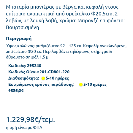
Μπαταρία μπανιέρας με βέργα και κεφαλή ντους
επίτοιχη αναμεικτική από ορείχαλκο Φ20,5cm, 2
λαβών, με λευκή λαβή, χρώμα: Μπρονζέ επιφάνεια:
Βουρτσισμένη
Περιγραφή
Ύψος κολώνας: ρυθμιζόμενο 92 – 125 εκ. Κεφαλή: ανακλινόμενη,
anticalcare Φ20 εκ. Περιλαμβάνει τηλέφωνο, στήριγμα &
άθραυστο σπιράλ 1,5 μ
Κωδικός:
295240
Κωδικός Οίκου:
201-CD801-220
Διαθεσιμότητα:
5-10 ημέρες
Εκτιμώμενος χρόνος παράδοσης:
5-10 ημέρες
1525,2€
1.229,98€/τεμ.
η τιμή είναι με ΦΠΑ