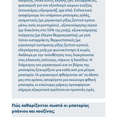
ανάμιξης, διοχέτευση, εκροής (jet, καταρράκτες,
ψεκασμοί) για τον εξοπλισμό χώρων ευεξίας
(ντουσιέρες υδρομασάζ, spa κλπ). Ενδεικτικά
αναφέρουμε ότι υπάρχουν μπαταρίες απλές,
αναμικτικές (με μηχανισμό μίξης ζεστού-κρύου
μέσω ενός χειριστηρίου) , εξοικονόμησης νερού
(με διακόπτη στο 50% της ροής), εξοικονόμησης
ενέργειας (με έλεγχο θερμοκρασίας), με ροή
τύπου καταρράκτη, θερμοστατικές (με
μηχανισμό αυτόματης μίξης ζεστού κρύου),
ελεγχόμενης ροής με φωτοκύτταρο ή χωρίς.
Ανάλογα με την τοποθέτηση τους διακρίνονται
στις κλασικές επίτοιχες, πάγκου ή δαπέδου. Η
διάμετρος του μηχανισμού και το βάρος της
μπαταρίας ξεχωρίζουν μια καλή από μια μέτρια
μπαταρία. Οι μηχανισμοί φθείρονται απ’ τα άλατα
μες στα χρόνια, αποφύγετε μια ανώνυμη φθηνή
μπαταρία, οι επώνυμες μάρκες προσφέρουν
σήμερα εξαιρετικά προϊόντα σε προσιτές τιμές.
Πώς καθαρίζονται σωστά οι μπαταρίες
μπάνιου και κουζίνας;