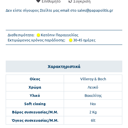
Επιθυμητό
Σύγκριση
Δεν είστε σίγουροι; Στείλτε μας email στο sales@papapolitis.gr
Διαθεσιμότητα:
Κατόπιν Παραγγελίας
Εκτιμώμενος χρόνος παράδοσης:
30-45 ημέρες
Χαρακτηριστικά
Οίκος
Villeroy & Boch
Χρώμα
Λευκό
Υλικό
Βακελίτης
Soft closing
Ναι
Βάρος συσκευασίας/Μ.Μ.
2 Kg
Όγκος συσκευασίας/Μ.Μ.
6lt