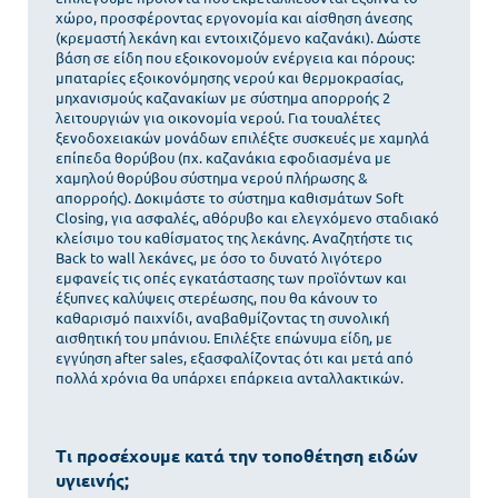
χώρο, προσφέροντας εργονομία και αίσθηση άνεσης
(κρεμαστή λεκάνη και εντοιχιζόμενο καζανάκι). Δώστε
βάση σε είδη που εξοικονομούν ενέργεια και πόρους:
μπαταρίες εξοικονόμησης νερού και θερμοκρασίας,
μηχανισμούς καζανακίων με σύστημα απορροής 2
λειτουργιών για οικονομία νερού. Για τουαλέτες
ξενοδοχειακών μονάδων επιλέξτε συσκευές με χαμηλά
επίπεδα θορύβου (πχ. καζανάκια εφοδιασμένα με
χαμηλού θορύβου σύστημα νερού πλήρωσης &
απορροής). Δοκιμάστε το σύστημα καθισμάτων Soft
Closing, για ασφαλές, αθόρυβο και ελεγχόμενο σταδιακό
κλείσιμο του καθίσματος της λεκάνης. Αναζητήστε τις
Back to wall λεκάνες, με όσο το δυνατό λιγότερο
εμφανείς τις οπές εγκατάστασης των προϊόντων και
έξυπνες καλύψεις στερέωσης, που θα κάνουν το
καθαρισμό παιχνίδι, αναβαθμίζοντας τη συνολική
αισθητική του μπάνιου. Επιλέξτε επώνυμα είδη, με
εγγύηση after sales, εξασφαλίζοντας ότι και μετά από
πολλά χρόνια θα υπάρχει επάρκεια ανταλλακτικών.
Τι προσέχουμε κατά την τοποθέτηση ειδών
υγιεινής;