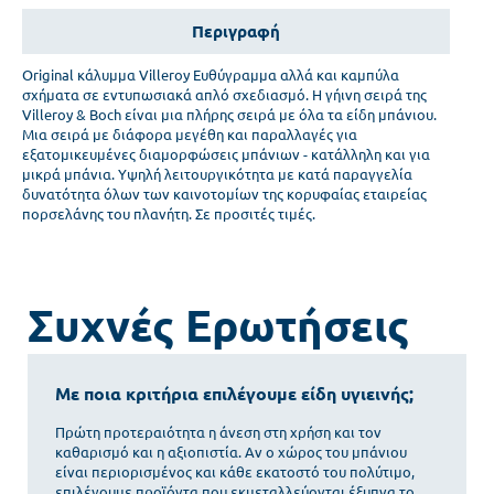
Περιγραφή
Original κάλυμμα Villeroy Ευθύγραμμα αλλά και καμπύλα
σχήματα σε εντυπωσιακά απλό σχεδιασμό. Η γήινη σειρά της
Villeroy & Boch είναι μια πλήρης σειρά με όλα τα είδη μπάνιου.
Μια σειρά με διάφορα μεγέθη και παραλλαγές για
εξατομικευμένες διαμορφώσεις μπάνιων - κατάλληλη και για
μικρά μπάνια. Υψηλή λειτουργικότητα με κατά παραγγελία
δυνατότητα όλων των καινοτομίων της κορυφαίας εταιρείας
πορσελάνης του πλανήτη. Σε προσιτές τιμές.
Συχνές Ερωτήσεις
Με ποια κριτήρια επιλέγουμε είδη υγιεινής;
Πρώτη προτεραιότητα η άνεση στη χρήση και τον
καθαρισμό και η αξιοπιστία. Αν ο χώρος του μπάνιου
είναι περιορισμένος και κάθε εκατοστό του πολύτιμο,
επιλέγουμε προϊόντα που εκμεταλλεύονται έξυπνα το