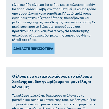
Είναι σχεδόν σίγουρο ότι ακόμα και το καλύτερο προϊόν
θα παρουσιάσει βλάβη, εάν τοποθετηθεί με λάθος τρόπο
από ερασιτέχνη ή κακό τοποθέτη. Γι΄ αυτό επιλέγουμε
έμπειρους τεχνικούς τοποθέτησης, που σέβονται και
μελετάνε τις οδηγίες τοποθέτησης του κατασκευαστή. Σε
περίπτωση που το θελήσετε, μπορούμε να σας
προτείνουμε εξειδικευμένα συνεργεία τοποθέτησης
(πλακάδες, υδραυλικούς), μέσω της υπηρεσίας «Με το
κλειδί στο χέρι».
ΔΙΑΒΑΣΤΕ ΠΕΡΙΣΣΟΤΕΡΑ
Θέλουμε να αντικαταστήσουμε το κάλυμμα
λεκάνης και δεν γνωρίζουμε το μοντέλο, τι
κάνουμε;
Τα καλύμματα λεκάνης διαφέρουν ανάλογα με το
μοντέλο και τον οίκο κατασκευής τους. Αν δεν γνωρίζετε
το μοντέλο είναι σημαντικό να εντοπίσετε τη μάρκα, τον
οίκο κατασκευής της λεκάνης ή του καλύμματος. Σε