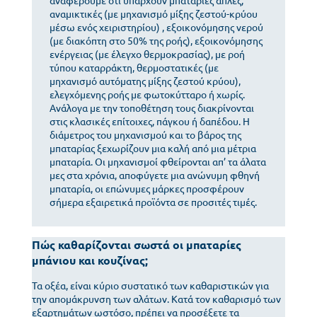
αναφέρουμε ότι υπάρχουν μπαταρίες απλές,
αναμικτικές (με μηχανισμό μίξης ζεστού-κρύου
μέσω ενός χειριστηρίου) , εξοικονόμησης νερού
(με διακόπτη στο 50% της ροής), εξοικονόμησης
ενέργειας (με έλεγχο θερμοκρασίας), με ροή
τύπου καταρράκτη, θερμοστατικές (με
μηχανισμό αυτόματης μίξης ζεστού κρύου),
ελεγχόμενης ροής με φωτοκύτταρο ή χωρίς.
Ανάλογα με την τοποθέτηση τους διακρίνονται
στις κλασικές επίτοιχες, πάγκου ή δαπέδου. Η
διάμετρος του μηχανισμού και το βάρος της
μπαταρίας ξεχωρίζουν μια καλή από μια μέτρια
μπαταρία. Οι μηχανισμοί φθείρονται απ’ τα άλατα
μες στα χρόνια, αποφύγετε μια ανώνυμη φθηνή
μπαταρία, οι επώνυμες μάρκες προσφέρουν
σήμερα εξαιρετικά προϊόντα σε προσιτές τιμές.
Πώς καθαρίζονται σωστά οι μπαταρίες
μπάνιου και κουζίνας;
Τα οξέα, είναι κύριο συστατικό των καθαριστικών για
την απομάκρυνση των αλάτων. Κατά τον καθαρισμό των
εξαρτημάτων ωστόσο, πρέπει να προσέξετε τα