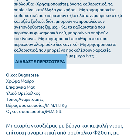
ακόλουθα: · Χρησιμοποιείτε μόνο τα καθαριστικά, τα
οποία είναι κατάλληλα για χρήση. · Μη χρησιμοποιείτε
καθαριστικά που περιέχουν οξέα αλάτων, μυρμηκικό οξύ
και οξέα ξυδιού, διότι μπορούν να προκαλέσουν
ανεπανόρθωτες ζημιές. · Και τα καθαριστικά που
περιέχουν φωσφορικό οξύ, μπορούν να αποβούν
επικίνδυνα. · Μη χρησιμοποιείτε καθαριστικά που
περιέχουν χλωριούχο λευκαντικό · Μη χρησιμοποιείτε
καθαριστικά που μπορεί να προκαλέσουν χαρακιές,
σκληρά σφουγγάρια ή πανιά με μικρο-ίνες....
ΔΙΑΒΑΣΤΕ ΠΕΡΙΣΣΟΤΕΡΑ
Οίκος
Bugnatese
Χρώμα
Μαύρο
Επιφάνεια
Ματ
Υλικό
Ορείχαλκος
Τύπος
Αναμεικτικές
Βάρος συσκευασίας/Μ.Μ.
1.8 Kg
Όγκος συσκευασίας/Μ.Μ.
8lt
Μπαταρία ντουζιέρας με βέργα και κεφαλή ντους
επίτοιχη αναμεικτική από ορείχαλκο Φ20cm, με