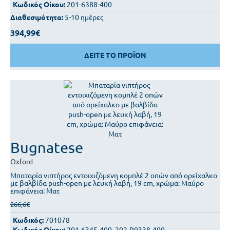
Κωδικός Οίκου:
201-6388-400
Διαθεσιμότητα:
5-10 ημέρες
394,99€
ΔΕΙΤΕ ΤΟ ΠΡΟΪΟΝ
Bugnatese
Oxford
Μπαταρία νιπτήρος εντοιχιζόμενη κομπλέ 2 οπών από ορείχαλκο
με βαλβίδα push-open με λευκή λαβή, 19 cm, χρώμα: Μαύρο
επιφάνεια: Ματ
266,6€
Κωδικός:
701078
Κωδικός Οίκου:
201-6345-400, 202-R0338-400