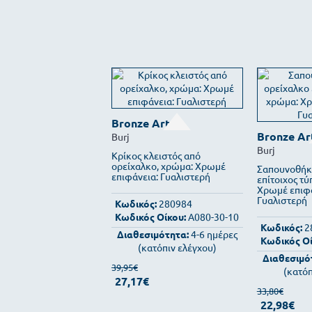
Bronze Art
Bronze Ar
Burj
Burj
Κρίκος κλειστός από
ορείχαλκο, χρώμα: Χρωμέ
Σαπουνοθήκ
επιφάνεια: Γυαλιστερή
επίτοιχος τύ
Χρωμέ επιφά
Γυαλιστερή
Κωδικός:
280984
Κωδικός Οίκου:
A080-30-10
Κωδικός:
2
Διαθεσιμότητα:
4-6 ημέρες
Κωδικός Οί
(κατόπιν ελέγχου)
Διαθεσιμό
39,95€
(κατόπ
27,17€
33,80€
22,98€