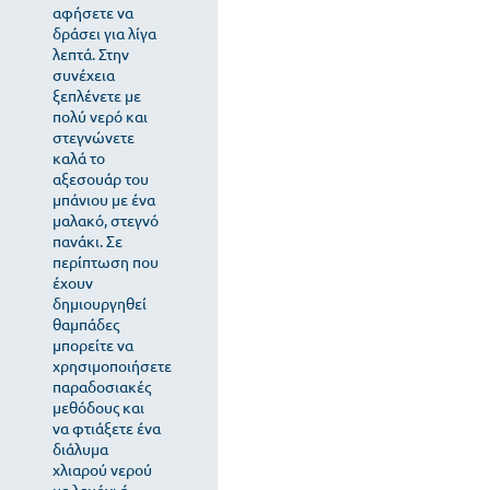
αφήσετε να
δράσει για λίγα
λεπτά. Στην
συνέχεια
ξεπλένετε με
πολύ νερό και
στεγνώνετε
καλά το
αξεσουάρ του
μπάνιου με ένα
μαλακό, στεγνό
πανάκι. Σε
περίπτωση που
έχουν
δημιουργηθεί
θαμπάδες
μπορείτε να
χρησιμοποιήσετε
παραδοσιακές
μεθόδους και
να φτιάξετε ένα
διάλυμα
χλιαρού νερού