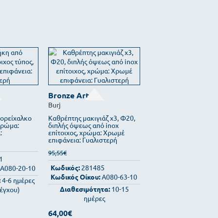
Bronze Art
Burj
ορείχαλκο
Καθρέπτης μακιγιάζ x3, Φ20,
 χρώμα:
διπλής όψεως από inox
:
επίτοιχος, χρώμα: Χρωμέ
επιφάνεια: Γυαλιστερή
95,55€
1
Κωδικός:
281485
A080-20-10
Κωδικός Οίκου:
A080-63-10
:
4-6 ημέρες
Διαθεσιμότητα:
10-15
λέγχου)
ημέρες
64,00€