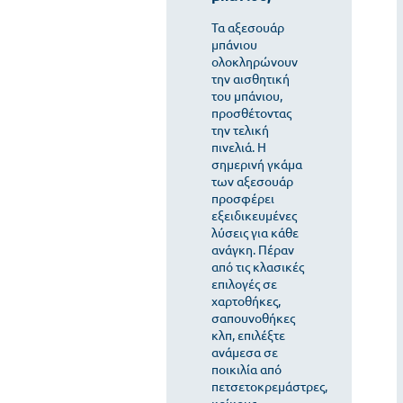
Τα αξεσουάρ
μπάνιου
ολοκληρώνουν
την αισθητική
του μπάνιου,
προσθέτοντας
την τελική
πινελιά. Η
σημερινή γκάμα
των αξεσουάρ
προσφέρει
εξειδικευμένες
λύσεις για κάθε
ανάγκη. Πέραν
από τις κλασικές
επιλογές σε
χαρτοθήκες,
σαπουνοθήκες
κλπ, επιλέξτε
ανάμεσα σε
ποικιλία από
πετσετοκρεμάστρες,