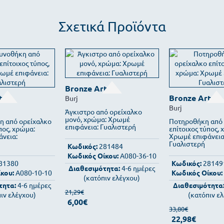
Σχετικά Προϊόντα
Bronze Art
t
Bronze Art
Burj
Burj
Άγκιστρο από ορείχαλκο
μονό, χρώμα: Χρωμέ
η από ορείχαλκο
Ποτηροθήκη από 
επιφάνεια: Γυαλιστερή
πος, χρώμα:
επίτοιχος τύπος,
νεια:
Χρωμέ επιφάνεια
Γυαλιστερή
Κωδικός:
281484
Κωδικός Οίκου:
A080-36-10
81380
Κωδικός:
28149
Διαθεσιμότητα:
4-6 ημέρες
κου:
A080-10-10
Κωδικός Οίκου:
(κατόπιν ελέγχου)
τητα:
4-6 ημέρες
Διαθεσιμότητα
21,29€
ιν ελέγχου)
(κατόπιν ε
6,00€
33,80€
22,98€