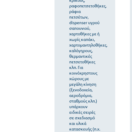
κρίκους,
ραφοπετσετοθήκες,
ράφια
πετσέτων,
dispenser υγρού
σαπουνιού,
χαρτοθήκες με ή
χωρίς καπάκι,
χαρτομαντηλοθήκες,
καλόγηρους,
θερμαντικές
πετσετοθήκες
κλπ. Για
κοινόχρηστους
χώρους με
μεγάλη κίνηση
(ξενοδοχεία,
αεροδρόμια,
σταθμούς κλπ.)
υπάρχουν
ειδικές σειρές
σε σχεδιασμό
και υλικά
κατασκευής (π.χ.