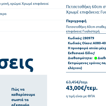
Πετσετοθήκη 60cm στ
Χρωμέ επιφάνεια: Γυ
τερα
Περιγραφή
Πετσετοθήκη 60cm σταθερ
επιφάνεια: Γυαλιστερή
Κωδικός:
280979
Κωδικός Οίκου:
A080-40
Η προσφορά ισχύει μέχ
σεις
Εκθεσιακό Είδος!
Διαθεσιμότητα:
Διαθ
Εκτιμώμενος χρόνος πα
ελέγχου)
63,45€/τεμ.
43,00€/τεμ.
Πώς να
καθαρίσουμε
η τιμή είναι με ΦΠΑ
σωστά τα
αξεσουάρ