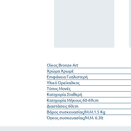
Οίκος
Bronze Art
Χρώμα
Χρωμέ
Επιφάνεια
Γυαλιστερή
Υλικό
Ορείχαλκος
Τύπος
Μονές
Κατηγορία
Σταθερή
Κατηγορία Μήκους
60-69cm
Διαστάσεις
60cm
Βάρος συσκευασίας/Μ.Μ.
1.5 Kg
Όγκος συσκευασίας/Μ.Μ.
6.3lt