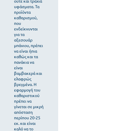
ούτε και τραχιά
υφάσματα. Τα
προϊόντα
καθαρισμού,
που
ενδείκνυνται
για τα
αξεσουάρ
μπάνιου, πρέπει
να είναι ήπια
καθώς και τα
πανάκια να
είναι
βαμβακερά και
ελαφρώς
βρεγμένα. Η
εφαρμογή του
καθαριστικού
πρέπει να
γίνεται σε μικρή
απόσταση
περίπου 20-25
εκ. και είναι
καλό να το