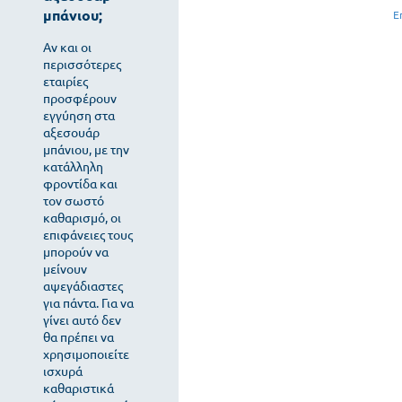
μπάνιου;
Ε
Αν και οι
περισσότερες
εταιρίες
προσφέρουν
εγγύηση στα
αξεσουάρ
μπάνιου, με την
κατάλληλη
φροντίδα και
τον σωστό
καθαρισμό, οι
επιφάνειες τους
μπορούν να
μείνουν
αψεγάδιαστες
για πάντα. Για να
γίνει αυτό δεν
θα πρέπει να
χρησιμοποιείτε
ισχυρά
καθαριστικά