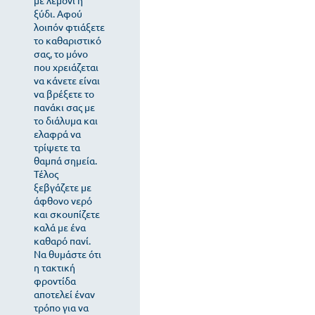
με λεμόνι ή
ξύδι. Αφού
λοιπόν φτιάξετε
το καθαριστικό
σας, το μόνο
που χρειάζεται
να κάνετε είναι
να βρέξετε το
πανάκι σας με
το διάλυμα και
ελαφρά να
τρίψετε τα
θαμπά σημεία.
Τέλος
ξεβγάζετε με
άφθονο νερό
και σκουπίζετε
καλά με ένα
καθαρό πανί.
Να θυμάστε ότι
η τακτική
φροντίδα
αποτελεί έναν
τρόπο για να