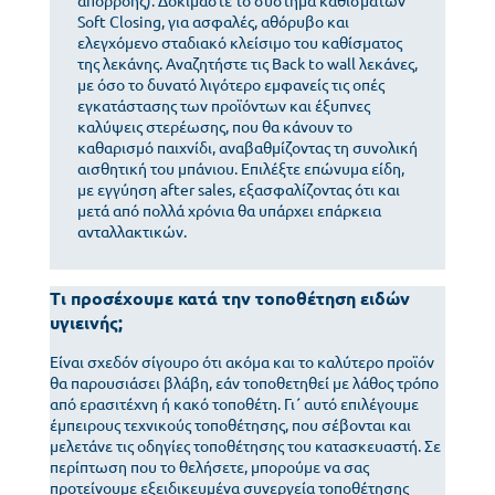
απορροής). Δοκιμάστε το σύστημα καθισμάτων
Soft Closing, για ασφαλές, αθόρυβο και
ελεγχόμενο σταδιακό κλείσιμο του καθίσματος
της λεκάνης. Αναζητήστε τις Back to wall λεκάνες,
με όσο το δυνατό λιγότερο εμφανείς τις οπές
εγκατάστασης των προϊόντων και έξυπνες
καλύψεις στερέωσης, που θα κάνουν το
καθαρισμό παιχνίδι, αναβαθμίζοντας τη συνολική
αισθητική του μπάνιου. Επιλέξτε επώνυμα είδη,
με εγγύηση after sales, εξασφαλίζοντας ότι και
μετά από πολλά χρόνια θα υπάρχει επάρκεια
ανταλλακτικών.
Τι προσέχουμε κατά την τοποθέτηση ειδών
υγιεινής;
Είναι σχεδόν σίγουρο ότι ακόμα και το καλύτερο προϊόν
θα παρουσιάσει βλάβη, εάν τοποθετηθεί με λάθος τρόπο
από ερασιτέχνη ή κακό τοποθέτη. Γι΄ αυτό επιλέγουμε
έμπειρους τεχνικούς τοποθέτησης, που σέβονται και
μελετάνε τις οδηγίες τοποθέτησης του κατασκευαστή. Σε
περίπτωση που το θελήσετε, μπορούμε να σας
προτείνουμε εξειδικευμένα συνεργεία τοποθέτησης