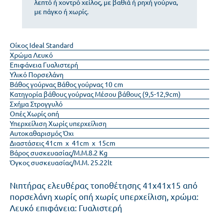
λεπτό ή χοντρό χείλος, με βαθιά ή ρηχή γούρνα,
με πάγκο ή χωρίς.
Οίκος
Ideal Standard
Χρώμα
Λευκό
Επιφάνεια
Γυαλιστερή
Υλικό
Πορσελάνη
Βάθος γούρνας
Βάθος γούρνας 10 cm
Κατηγορία βάθους γούρνας
Μέσου βάθους (9,5-12,9cm)
Σχήμα
Στρογγυλό
Οπές
Χωρίς οπή
Υπερχείλιση
Χωρίς υπερχείλιση
Αυτοκαθαρισμός
Όχι
Διαστάσεις
41cm x 41cm x 15cm
Βάρος συσκευασίας/Μ.Μ.
8.2 Kg
Όγκος συσκευασίας/Μ.Μ.
25.22lt
Νιπτήρας ελευθέρας τοποθέτησης 41x41x15 από
πορσελάνη χωρίς οπή χωρίς υπερχείλιση, χρώμα:
Λευκό επιφάνεια: Γυαλιστερή