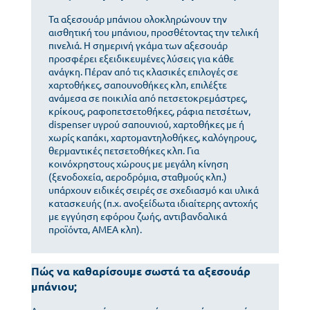
Τα αξεσουάρ μπάνιου ολοκληρώνουν την
αισθητική του μπάνιου, προσθέτοντας την τελική
πινελιά. Η σημερινή γκάμα των αξεσουάρ
προσφέρει εξειδικευμένες λύσεις για κάθε
ανάγκη. Πέραν από τις κλασικές επιλογές σε
χαρτοθήκες, σαπουνοθήκες κλπ, επιλέξτε
ανάμεσα σε ποικιλία από πετσετοκρεμάστρες,
κρίκους, ραφοπετσετοθήκες, ράφια πετσέτων,
dispenser υγρού σαπουνιού, χαρτοθήκες με ή
χωρίς καπάκι, χαρτομαντηλοθήκες, καλόγηρους,
θερμαντικές πετσετοθήκες κλπ. Για
κοινόχρηστους χώρους με μεγάλη κίνηση
(ξενοδοχεία, αεροδρόμια, σταθμούς κλπ.)
υπάρχουν ειδικές σειρές σε σχεδιασμό και υλικά
κατασκευής (π.χ. ανοξείδωτα ιδιαίτερης αντοχής
με εγγύηση εφόρου ζωής, αντιβανδαλικά
προϊόντα, ΑΜΕΑ κλπ).
Πώς να καθαρίσουμε σωστά τα αξεσουάρ
μπάνιου;