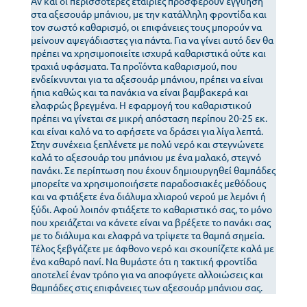
Αν και οι περισσότερες εταιρίες προσφέρουν εγγύηση
στα αξεσουάρ μπάνιου, με την κατάλληλη φροντίδα και
τον σωστό καθαρισμό, οι επιφάνειες τους μπορούν να
μείνουν αψεγάδιαστες για πάντα. Για να γίνει αυτό δεν θα
πρέπει να χρησιμοποιείτε ισχυρά καθαριστικά ούτε και
τραχιά υφάσματα. Τα προϊόντα καθαρισμού, που
ενδείκνυνται για τα αξεσουάρ μπάνιου, πρέπει να είναι
ήπια καθώς και τα πανάκια να είναι βαμβακερά και
ελαφρώς βρεγμένα. Η εφαρμογή του καθαριστικού
πρέπει να γίνεται σε μικρή απόσταση περίπου 20-25 εκ.
και είναι καλό να το αφήσετε να δράσει για λίγα λεπτά.
Στην συνέχεια ξεπλένετε με πολύ νερό και στεγνώνετε
καλά το αξεσουάρ του μπάνιου με ένα μαλακό, στεγνό
πανάκι. Σε περίπτωση που έχουν δημιουργηθεί θαμπάδες
μπορείτε να χρησιμοποιήσετε παραδοσιακές μεθόδους
και να φτιάξετε ένα διάλυμα χλιαρού νερού με λεμόνι ή
ξύδι. Αφού λοιπόν φτιάξετε το καθαριστικό σας, το μόνο
που χρειάζεται να κάνετε είναι να βρέξετε το πανάκι σας
με το διάλυμα και ελαφρά να τρίψετε τα θαμπά σημεία.
Τέλος ξεβγάζετε με άφθονο νερό και σκουπίζετε καλά με
ένα καθαρό πανί. Να θυμάστε ότι η τακτική φροντίδα
αποτελεί έναν τρόπο για να αποφύγετε αλλοιώσεις και
θαμπάδες στις επιφάνειες των αξεσουάρ μπάνιου σας.