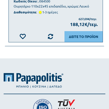
Κωδικός Οίκου:
J064500
Ουρητήριο 110x22x45 επιδαπέδιο, χρώμα: Λευκό
Διαθεσιμότητα:
1-3 ημέρες
627,09€/τεμ.
188,12€/τεμ.
ΔΕΙΤΕ ΤΟ ΠΡΟΪΟΝ