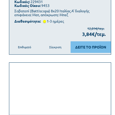
Κωδικός:
229431
Κωδικός Οίκου:
9453
Σοβατεπί (Battiscopa) 8x20 Ιταλίας Α’ διαλογής
επιφάνεια: Ματ, απόχρωση: Μπεζ
Διαθεσιμότητα:
1-3 ημέρες
12,81€/τεμ.
3,84€/τεμ.
ΔΕΙΤΕ ΤΟ ΠΡΟΪΟΝ
Επιθυμητό
Σύγκριση