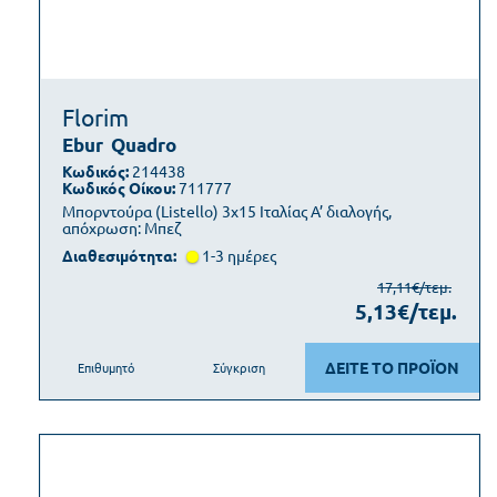
Florim
Ebur
Quadro
Κωδικός:
214438
Κωδικός Οίκου:
711777
Μπορντούρα (Listello) 3x15 Ιταλίας Α’ διαλογής,
απόχρωση: Μπεζ
Διαθεσιμότητα:
1-3 ημέρες
17,11€/τεμ.
5,13€/τεμ.
ΔΕΙΤΕ ΤΟ ΠΡΟΪΟΝ
Επιθυμητό
Σύγκριση