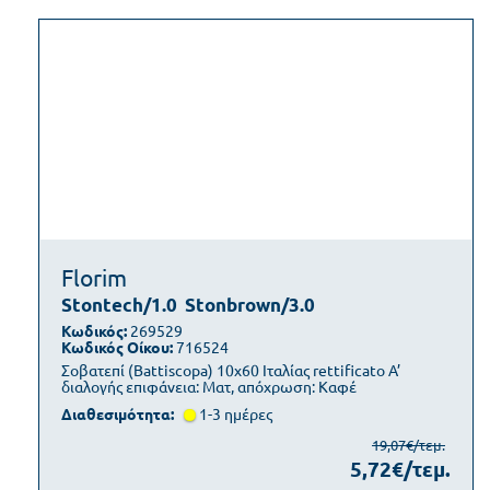
Florim
Stontech/1.0
Stonbrown/3.0
Κωδικός:
269529
Κωδικός Οίκου:
716524
Σοβατεπί (Battiscopa) 10x60 Ιταλίας rettificato Α’
διαλογής επιφάνεια: Ματ, απόχρωση: Καφέ
Διαθεσιμότητα:
1-3 ημέρες
19,07€/τεμ.
5,72€/τεμ.