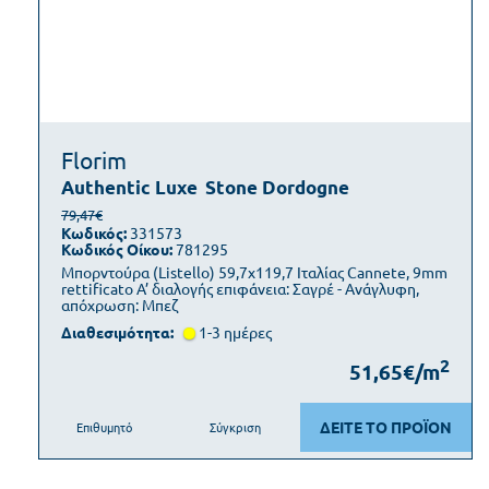
Florim
Authentic Luxe
Stone Dordogne
79,47€
Κωδικός:
331573
Κωδικός Οίκου:
781295
Μπορντούρα (Listello) 59,7x119,7 Ιταλίας Cannete, 9mm
rettificato Α’ διαλογής επιφάνεια: Σαγρέ - Ανάγλυφη,
απόχρωση: Μπεζ
Διαθεσιμότητα:
1-3 ημέρες
2
51,65€/m
ΔΕΙΤΕ ΤΟ ΠΡΟΪΟΝ
Επιθυμητό
Σύγκριση