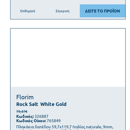
ΔΕΙΤΕ ΤΟ ΠΡΟΪΟΝ
Επιθυμητό
Σύγκριση
Florim
Rock Salt
White Gold
79,47€
Κωδικός:
326887
Κωδικός Οίκου:
765849
Πλακάκια δαπέδου 59,7x119,7 Ιταλίας naturale, 9mm,