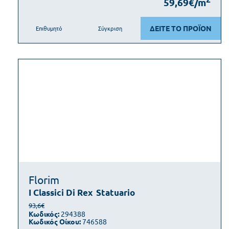
59,69€/m
ΔΕΙΤΕ ΤΟ ΠΡΟΪΟΝ
Επιθυμητό
Σύγκριση
Florim
I Classici Di Rex
Statuario
93,6€
Κωδικός:
294388
Κωδικός Οίκου:
746588