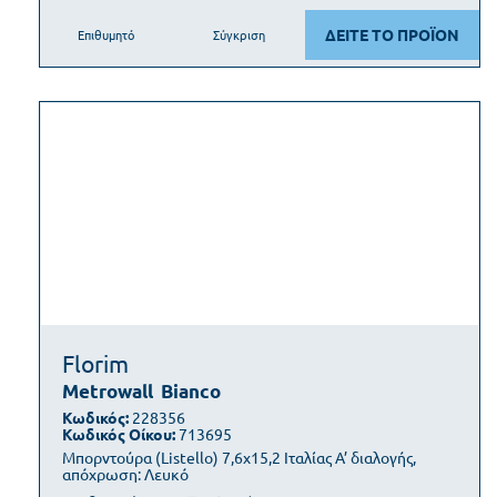
ΔΕΙΤΕ ΤΟ ΠΡΟΪΟΝ
Επιθυμητό
Σύγκριση
Florim
Metrowall
Bianco
Κωδικός:
228356
Κωδικός Οίκου:
713695
Μπορντούρα (Listello) 7,6x15,2 Ιταλίας Α’ διαλογής,
απόχρωση: Λευκό