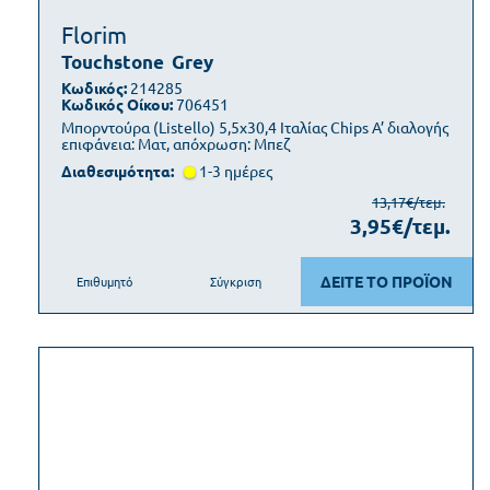
Florim
Touchstone
Grey
Κωδικός:
214285
Κωδικός Οίκου:
706451
Μπορντούρα (Listello) 5,5x30,4 Ιταλίας Chips Α’ διαλογής
επιφάνεια: Ματ, απόχρωση: Μπεζ
Διαθεσιμότητα:
1-3 ημέρες
13,17€/τεμ.
3,95€/τεμ.
ΔΕΙΤΕ ΤΟ ΠΡΟΪΟΝ
Επιθυμητό
Σύγκριση