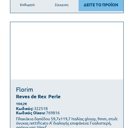
ΔΕΙΤΕ ΤΟ ΠΡΟΪΟΝ
Επιθυμητό
Σύγκριση
Florim
Reves de Rex
Perle
104,2€
Κωδικός:
322518
Κωδικός Οίκου:
769816
Πλακάκια δαπέδου 59,7x119,7 Ιταλίας glossy, 9mm, στυλ:
όνυχας rettificato Α’ διαλογής επιφάνεια: Γυαλιστερή,
απόχρωση: Μπεζ