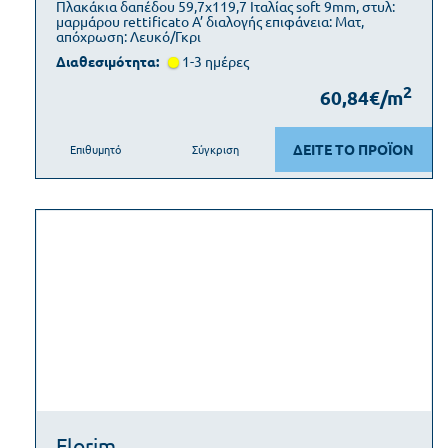
Πλακάκια δαπέδου 59,7x119,7 Ιταλίας soft 9mm, στυλ:
μαρμάρου rettificato Α’ διαλογής επιφάνεια: Ματ,
απόχρωση: Λευκό/Γκρι
Διαθεσιμότητα:
1-3 ημέρες
2
60,84€/m
ΔΕΙΤΕ ΤΟ ΠΡΟΪΟΝ
Επιθυμητό
Σύγκριση
Florim