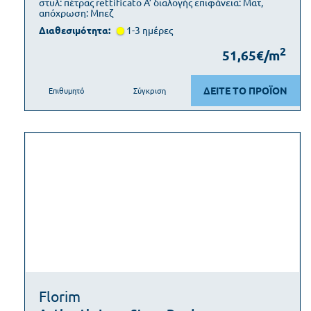
στυλ: πέτρας rettificato Α’ διαλογής επιφάνεια: Ματ,
απόχρωση: Μπεζ
Διαθεσιμότητα:
1-3 ημέρες
2
51,65€/m
ΔΕΙΤΕ ΤΟ ΠΡΟΪΟΝ
Επιθυμητό
Σύγκριση
Florim