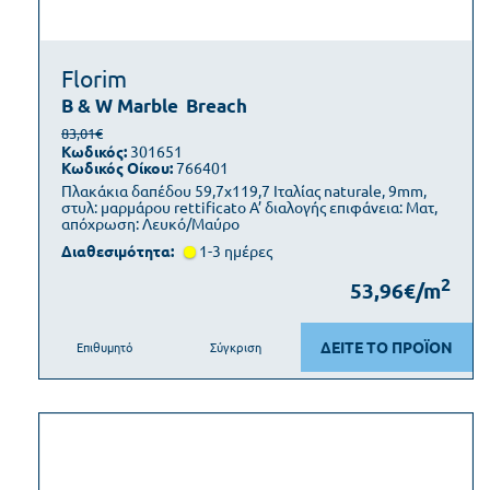
Florim
B & W Marble
Breach
83,01€
Κωδικός:
301651
Κωδικός Οίκου:
766401
Πλακάκια δαπέδου 59,7x119,7 Ιταλίας naturale, 9mm,
στυλ: μαρμάρου rettificato Α’ διαλογής επιφάνεια: Ματ,
απόχρωση: Λευκό/Μαύρο
Διαθεσιμότητα:
1-3 ημέρες
2
53,96€/m
ΔΕΙΤΕ ΤΟ ΠΡΟΪΟΝ
Επιθυμητό
Σύγκριση