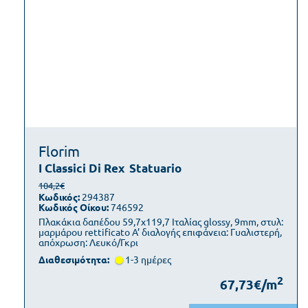
Florim
I Classici Di Rex
Statuario
104,2€
Κωδικός:
294387
Κωδικός Οίκου:
746592
Πλακάκια δαπέδου 59,7x119,7 Ιταλίας glossy, 9mm, στυλ:
μαρμάρου rettificato Α’ διαλογής επιφάνεια: Γυαλιστερή,
απόχρωση: Λευκό/Γκρι
Διαθεσιμότητα:
1-3 ημέρες
2
67,73€/m