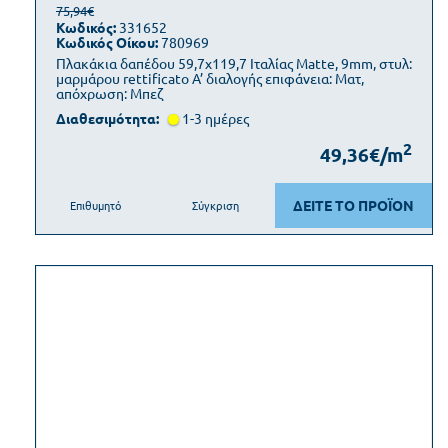
75,94€
Κωδικός:
331652
Κωδικός Οίκου:
780969
Πλακάκια δαπέδου 59,7x119,7 Ιταλίας Matte, 9mm, στυλ:
μαρμάρου rettificato Α’ διαλογής επιφάνεια: Ματ,
απόχρωση: Μπεζ
Διαθεσιμότητα:
1-3 ημέρες
2
49,36€/m
ΔΕΙΤΕ ΤΟ ΠΡΟΪΟΝ
Επιθυμητό
Σύγκριση