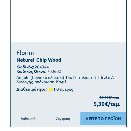
Florim
Natural
Chip Wood
Κωδικός:
204344
Κωδικός Οίκου:
703602
Angolo (Γωνιακό πλακάκι) 15x15 Ιταλίας rettificato Α’
διαλογής, απόχρωση: Καφέ
Διαθεσιμότητα:
1-3 ημέρες
17,66€/τεμ.
5,30€/τεμ.
ΔΕΙΤΕ ΤΟ ΠΡΟΪΟΝ
Επιθυμητό
Σύγκριση