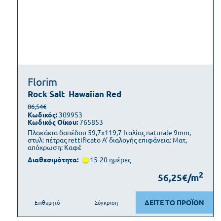
Florim
Rock Salt
Hawaiian Red
86,54€
Κωδικός:
309953
Κωδικός Οίκου:
765853
Πλακάκια δαπέδου 59,7x119,7 Ιταλίας naturale 9mm,
στυλ: πέτρας rettificato Α’ διαλογής επιφάνεια: Ματ,
απόχρωση: Καφέ
Διαθεσιμότητα:
15-20 ημέρες
2
56,25€/m
ΔΕΙΤΕ ΤΟ ΠΡΟΪΟΝ
Επιθυμητό
Σύγκριση