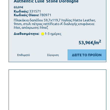
Authentic Luxe
Stone Dordogne
83,01€
Κωδικός:
331571
Κωδικός Οίκου:
780971
Πλακάκια δαπέδου 59,7x119,7 Ιταλίας Matte Leather,
9mm, στυλ: πέτρας rettificato Α’ διαλογής επιφάνεια:
Ματ, απόχρωση: Μπεζ
Διαθεσιμότητα:
1-3 ημέρες
2
53,96€/m
ΔΕΙΤΕ ΤΟ ΠΡΟΪΟΝ
Επιθυμητό
Σύγκριση