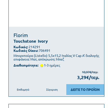
Florim
Touchstone
Ivory
Κωδικός:
214291
Κωδικός Οίκου:
706491
Μπορντούρα (Listello) 5,5x15,2 Ιταλίας V Cap Α’ διαλογής
επιφάνεια: Ματ, απόχρωση: Μπεζ
Διαθεσιμότητα:
1-3 ημέρες
10,97€/τεμ.
3,29€/τεμ.
ΔΕΙΤΕ ΤΟ ΠΡΟΪΟΝ
Επιθυμητό
Σύγκριση