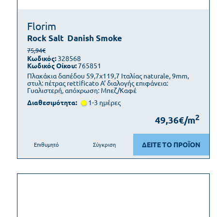
Florim
Rock Salt
Danish Smoke
75,94€
Κωδικός:
328568
Κωδικός Οίκου:
765851
Πλακάκια δαπέδου 59,7x119,7 Ιταλίας naturale, 9mm,
στυλ: πέτρας rettificato Α’ διαλογής επιφάνεια:
Γυαλιστερή, απόχρωση: Μπεζ/Καφέ
Διαθεσιμότητα:
1-3 ημέρες
2
49,36€/m
ΔΕΙΤΕ ΤΟ ΠΡΟΪΟΝ
Επιθυμητό
Σύγκριση