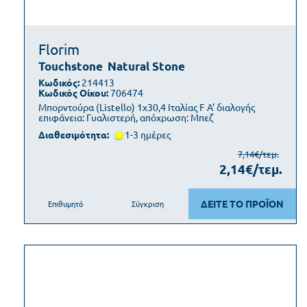
Florim
Touchstone
Natural Stone
Κωδικός:
214413
Κωδικός Οίκου:
706474
Μπορντούρα (Listello) 1x30,4 Ιταλίας F Α’ διαλογής
επιφάνεια: Γυαλιστερή, απόχρωση: Μπεζ
Διαθεσιμότητα:
1-3 ημέρες
7,14€/τεμ.
2,14€/τεμ.
ΔΕΙΤΕ ΤΟ ΠΡΟΪΟΝ
Επιθυμητό
Σύγκριση