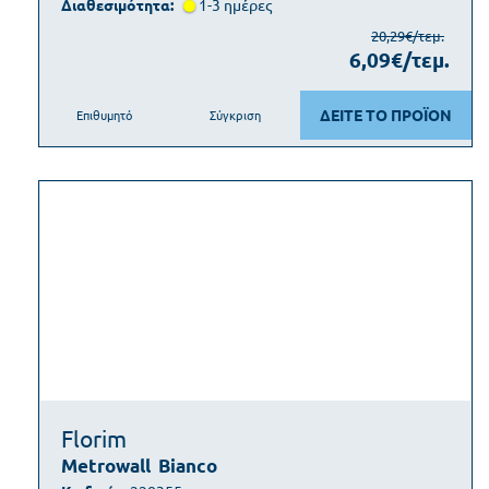
Διαθεσιμότητα:
1-3 ημέρες
20,29€/τεμ.
6,09€/τεμ.
ΔΕΙΤΕ ΤΟ ΠΡΟΪΟΝ
Επιθυμητό
Σύγκριση
Florim
Metrowall
Bianco