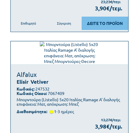
23,23€/τεμ.
3,90€/τεμ.
ΔΕΙΤΕ ΤΟ ΠΡΟΪΟΝ
Επιθυμητό
Σύγκριση
Alfalux
Elisir
Vetiver
Κωδικός:
247532
Κωδικός Οίκου:
7067409
Μπορντούρα (Listello) 5x20 Ιταλίας Ramage Α’ διαλογής
επιφάνεια: Ματ, απόχρωση: Μπεζ
Διαθεσιμότητα:
1-3 ημέρες
13,27€/τεμ.
3,98€/τεμ.