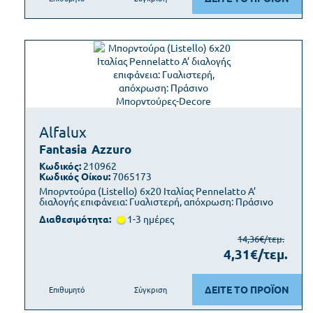
Alfalux
Fantasia
Azzuro
Κωδικός:
210962
Κωδικός Οίκου:
7065173
Μπορντούρα (Listello) 6x20 Ιταλίας Pennelatto Α’
διαλογής επιφάνεια: Γυαλιστερή, απόχρωση: Πράσινο
Διαθεσιμότητα:
1-3 ημέρες
14,36€/τεμ.
4,31€/τεμ.
ΔΕΙΤΕ ΤΟ ΠΡΟΪΟΝ
Επιθυμητό
Σύγκριση