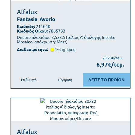
Alfalux
Fantasia
Avorio
Κωδικός:
211040
Κωδικός Οίκου:
7065733
Decore πλακιδίου 2,5x2,5 Ιταλίας Α’ διαλογής Inserto
Mosaico, απόχρωση: Μπεζ
Διαθεσιμότητα:
1-3 ημέρες
23,23€/τεμ.
6,97€/τεμ.
ΔΕΙΤΕ ΤΟ ΠΡΟΪΟΝ
Επιθυμητό
Σύγκριση
Alfalux