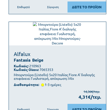
ΔΕΙΤΕ ΤΟ ΠΡΟΪΟΝ
Επιθυμητό
Σύγκριση
Alfalux
Fantasia
Beige
Κωδικός:
210963
Κωδικός Οίκου:
7065353
Μπορντούρα (Listello) 5x20 Ιταλίας Fiore Α’ διαλογής
επιφάνεια: Γυαλιστερή, απόχρωση: Mix
Διαθεσιμότητα:
1-3 ημέρες
14,36€/τεμ.
4,31€/τεμ.
ΔΕΙΤΕ ΤΟ ΠΡΟΪΟΝ
Επιθυμητό
Σύγκριση