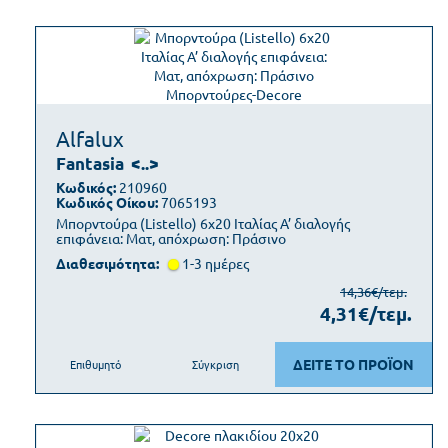
Alfalux
Fantasia
<..>
Κωδικός:
210960
Κωδικός Οίκου:
7065193
Μπορντούρα (Listello) 6x20 Ιταλίας Α’ διαλογής
επιφάνεια: Ματ, απόχρωση: Πράσινο
Διαθεσιμότητα:
1-3 ημέρες
14,36€/τεμ.
4,31€/τεμ.
ΔΕΙΤΕ ΤΟ ΠΡΟΪΟΝ
Επιθυμητό
Σύγκριση